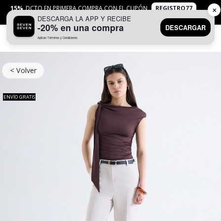
15%
DCTO EN PRIMERA COMPRA CON EL CUPÓN
REGISTRO77
✕
DESCARGA LA APP Y RECIBE
APLICAN
TYC
-20% en una compra
DESCARGAR
Aplican Términos y Condiciones
0
< Volver
ENVÍO GRATIS