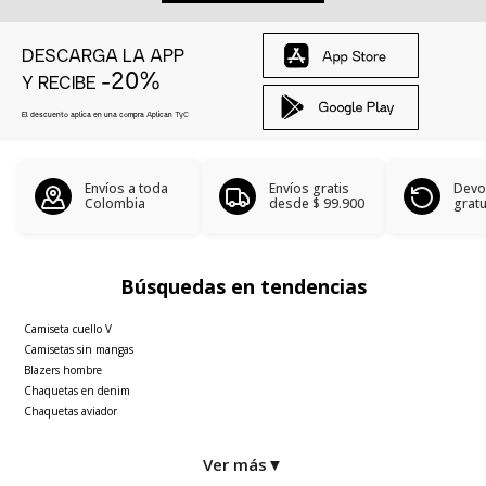
DESCARGA LA APP
-20%
Y RECIBE
El descuento aplica en una compra Aplican
TyC
Envíos a toda
Envíos gratis
Devo
Colombia
desde
$ 99.900
gratu
Búsquedas en tendencias
Camiseta cuello V
Camisetas sin mangas
Blazers hombre
Chaquetas en denim
Chaquetas aviador
Ver más
▼