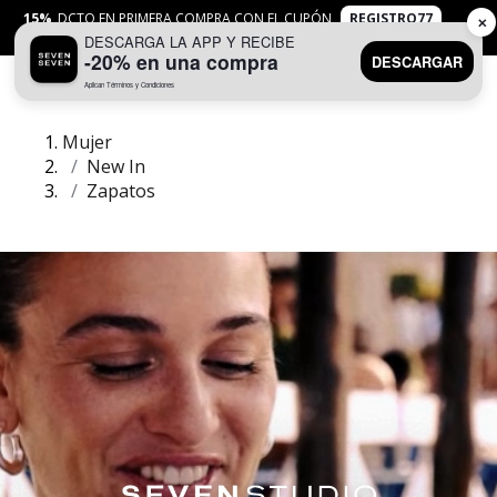
15%
DCTO EN PRIMERA COMPRA CON EL CUPÓN
REGISTRO77
✕
DESCARGA LA APP Y RECIBE
APLICAN
TYC
-20% en una compra
DESCARGAR
Aplican Términos y Condiciones
0
Mujer
New In
Zapatos