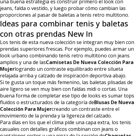
una buena estrategia es construir primero el look con
jeans, falda o vestido, y luego probar cómo cambian las
proporciones al pasar de baletas a tenis retro multitono.
Ideas para combinar tenis y baletas
con otras prendas New In
Los tenis de esta nueva colección se integran muy bien con
prendas superiores frescas. Por ejemplo, puedes armar un
look urbano combinando tenis retro multitono con jeans
amplios y una de las
Camisetas De Nueva Colección Para
Mujer
logrando un contraste equilibrado entre silueta
relajada arriba y calzado de inspiración deportiva abajo.
Si te gusta un toque más femenino, las baletas plisadas de
aire ligero se ven muy bien con faldas midi o cortas. Una
buena forma de completar ese tipo de looks es sumar tops
fluidos o estructurados de la categoría de
Blusas De Nueva
Colección Para Mujer
creando un contraste entre el
movimiento de la prenda y la ligereza del calzado.
Para días en los que el clima pide una capa extra, los tenis
casuales con detalles gráficos combinan con jeans o
pantalones rectos y una pieza de la sección de
Chaquetas