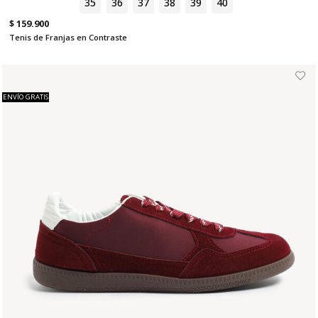
35
36
37
38
39
40
$ 159.900
Tenis de Franjas en Contraste
ENVÍO GRATIS