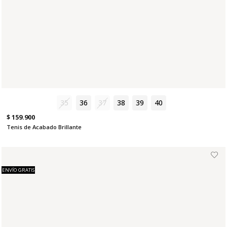
35
36
37
38
39
40
$ 159.900
Tenis de Acabado Brillante
ENVÍO GRATIS