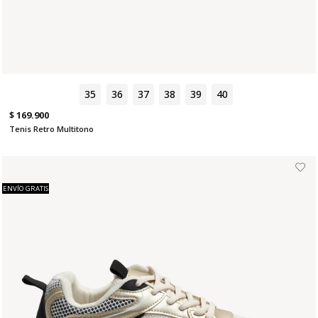
35
36
37
38
39
40
$ 169.900
Tenis Retro Multitono
ENVÍO GRATIS