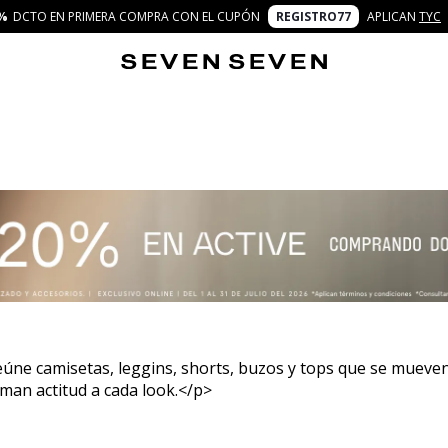
%
DCTO EN PRIMERA COMPRA CON EL CUPÓN
REGISTRO77
APLICAN
TYC
ne camisetas, leggins, shorts, buzos y tops que se mueven c
suman actitud a cada look.</p>