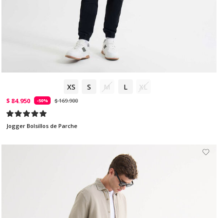
XS
S
M
L
XL
$ 84.950
$ 169.900
-50%
Jogger Bolsillos de Parche