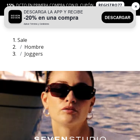
15%
DCTO EN PRIMERA COMPRA CON EL CUPÓN
REGISTRO77
✕
DESCARGA LA APP Y RECIBE
APLICAN
TYC
-20% en una compra
DESCARGAR
Aplican Términos y Condiciones
0
Sale
Hombre
Joggers