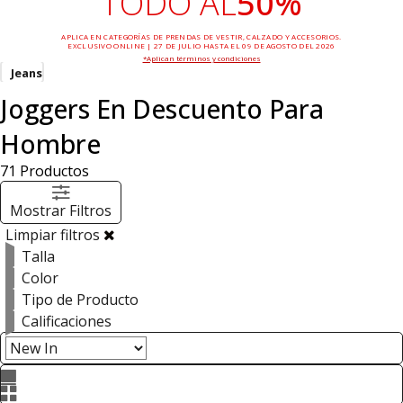
TODO AL
50%
APLICA EN CATEGORÍAS DE PRENDAS DE VESTIR, CALZADO Y ACCESORIOS.
EXCLUSIVO ONLINE | 27 DE JULIO HASTA EL 09 DE AGOSTO DEL 2026
*Aplican términos y condiciones
Jeans
Joggers En Descuento Para
Hombre
71
Productos
Mostrar Filtros
Limpiar filtros
Talla
Color
Tipo de Producto
Calificaciones