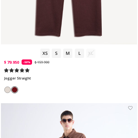
XS
S
M
L
XL
$ 79.950
$ 159.900
-50%
Jogger Straight