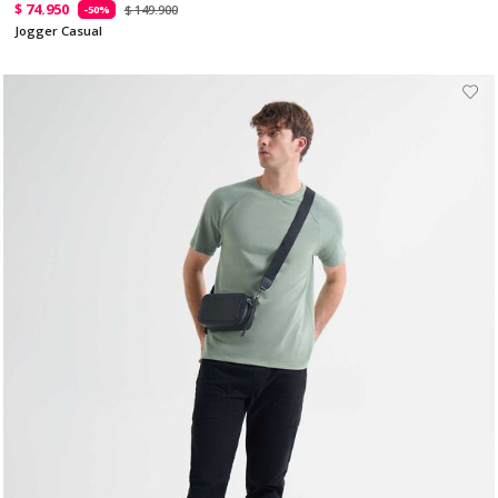
$ 74.950
$ 149.900
-50%
Jogger Casual