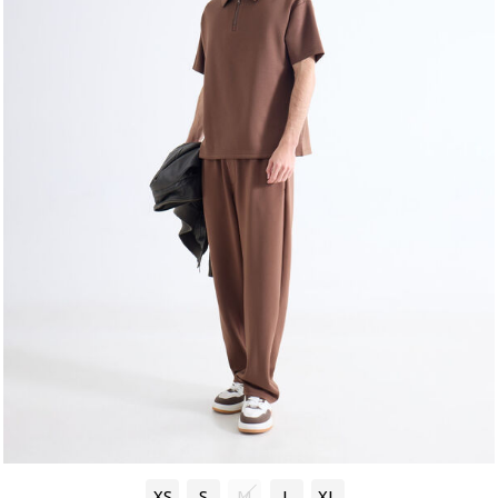
XS
S
M
L
XL