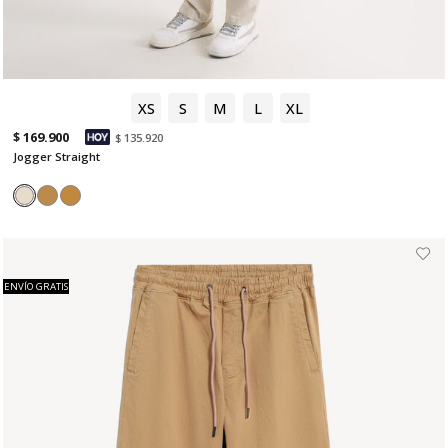
XS
S
M
L
XL
$ 169.900
$ 135.920
Jogger Straight
ENVÍO GRATIS