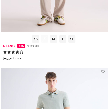
XS
S
M
L
XL
$ 84.950
$ 169.900
-50%
Jogger Loose