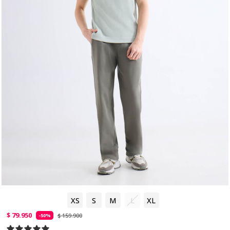
XS
S
M
L
XL
$ 79.950
$ 159.900
-50%