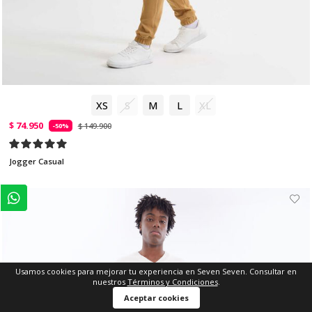
XS
S
M
L
XL
$ 74.950
$ 149.900
-50%
Jogger Casual
Usamos cookies para mejorar tu experiencia en Seven Seven. Consultar en
nuestros
Términos y Condiciones
.
Aceptar cookies