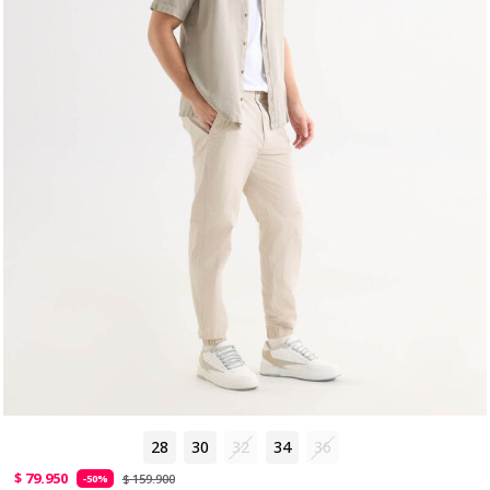
28
30
32
34
36
$ 79.950
$ 159.900
-50%