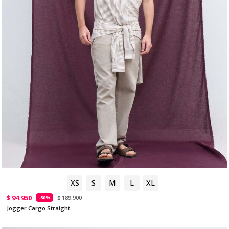
XS
S
M
L
XL
$ 94.950
$ 189.900
-50%
Jogger Cargo Straight