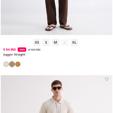
XS
S
M
L
XL
$ 84.950
$ 169.900
-50%
Jogger Straight