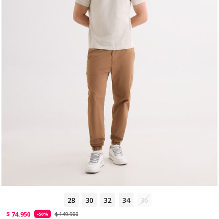
28
30
32
34
36
$ 74.950
$ 149.900
-50%