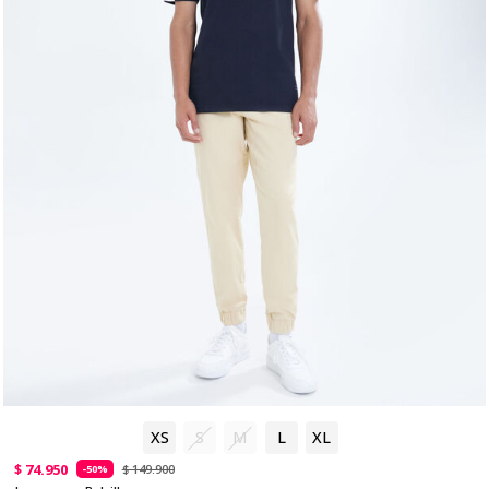
XS
S
M
L
XL
$ 74.950
$ 149.900
-50%