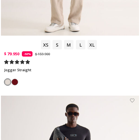
XS
S
M
L
XL
$ 79.950
$ 159.900
-50%
Jogger Straight