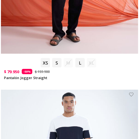
XS
S
M
L
XL
$ 79.950
$ 159.900
-50%
Pantalón Jogger Straight