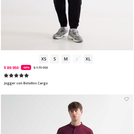
XS
S
M
L
XL
$ 89.950
$ 179.900
-50%
Jogger con Bolsillos Cargo