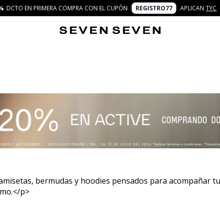
%
DCTO EN PRIMERA COMPRA CON EL CUPÓN
REGISTRO77
APLICAN
TYC
amisetas, bermudas y hoodies pensados para acompañar tus
tmo.</p>