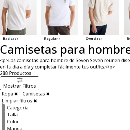
Basicas ›
Regular ›
Oversize ›
R
Camisetas para hombr
<p>Las camisetas para hombre de Seven Seven reúnen diseños
en tu día a día y completar fácilmente tus outfits.</p>
288
Productos
Mostrar Filtros
Ropa
Camisetas
Limpiar filtros
Categoria
Talla
Color
Manga