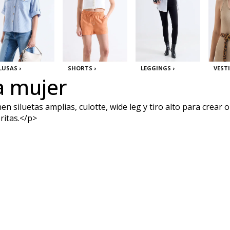
LUSAS ›
SHORTS ›
LEGGINGS ›
VESTI
a mujer
iluetas amplias, culotte, wide leg y tiro alto para crear ou
ritas.</p>