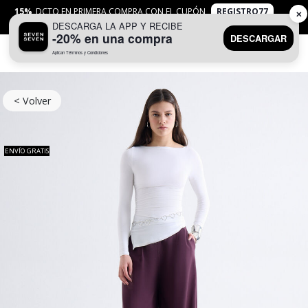
15%
DCTO EN PRIMERA COMPRA CON EL CUPÓN
REGISTRO77
✕
DESCARGA LA APP Y RECIBE
APLICAN
TYC
-20% en una compra
DESCARGAR
Aplican Términos y Condiciones
0
< Volver
ENVÍO GRATIS