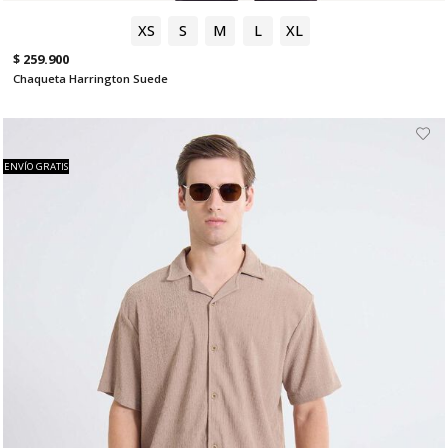
XS
S
M
L
XL
$ 259.900
Chaqueta Harrington Suede
ENVÍO GRATIS