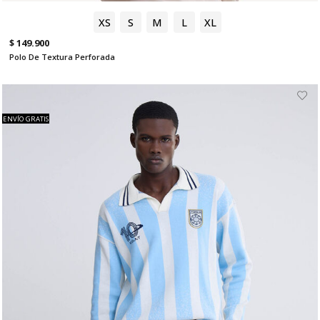
XS
S
M
L
XL
$ 149.900
Polo De Textura Perforada
ENVÍO GRATIS