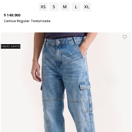
XS
S
M
L
XL
$ 149.900
Camisa Regular Texturizada
ENVÍO GRATIS