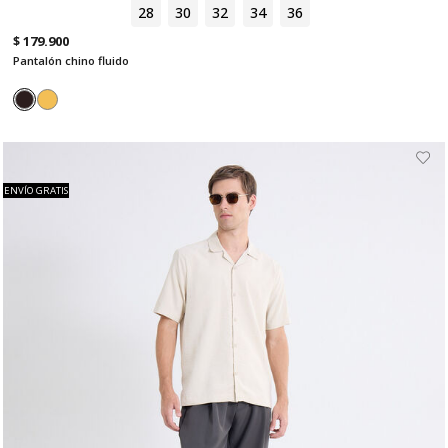
28
30
32
34
36
$ 179.900
Pantalón chino fluido
ENVÍO GRATIS