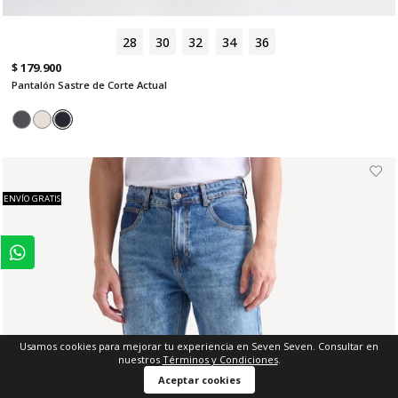
28
30
32
34
36
$ 179.900
Pantalón Sastre de Corte Actual
ENVÍO GRATIS
Usamos cookies para mejorar tu experiencia en Seven Seven. Consultar en
nuestros
Términos y Condiciones
.
Aceptar cookies