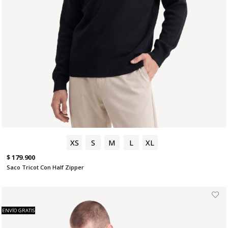
XS
S
M
L
XL
$ 179.900
Saco Tricot Con Half Zipper
ENVÍO GRATIS