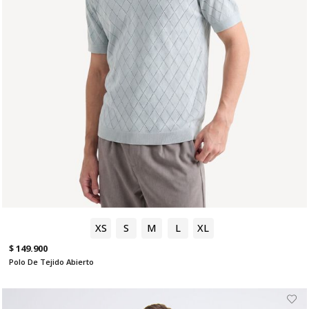
XS
S
M
L
XL
$ 149.900
Polo De Tejido Abierto