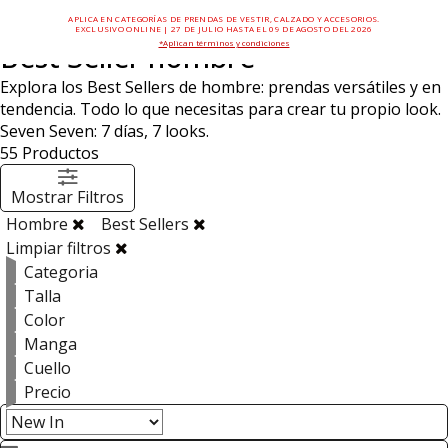
APLICA EN CATEGORÍAS DE PRENDAS DE VESTIR, CALZADO Y ACCESORIOS.
EXCLUSIVO ONLINE | 27 DE JULIO HASTA EL 09 DE AGOSTO DEL 2026
*Aplican términos y condiciones
Best Seller hombre
Explora los Best Sellers de hombre: prendas versátiles y en
tendencia. Todo lo que necesitas para crear tu propio look.
Seven Seven: 7 días, 7 looks.
55
Productos
Mostrar Filtros
Hombre
Best Sellers
Limpiar filtros
Categoria
Talla
Color
Manga
Cuello
Precio