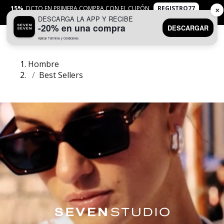
15%
DCTO EN PRIMERA COMPRA CON EL CUPÓN
REGISTRO77
✕
DESCARGA LA APP Y RECIBE
APLICAN
TYC
-20% en una compra
DESCARGAR
Aplican Términos y Condiciones
0
Hombre
Best Sellers