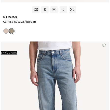
XS
S
M
L
XL
$ 149.900
Camisa Rústica Algodón
ENVÍO GRATIS