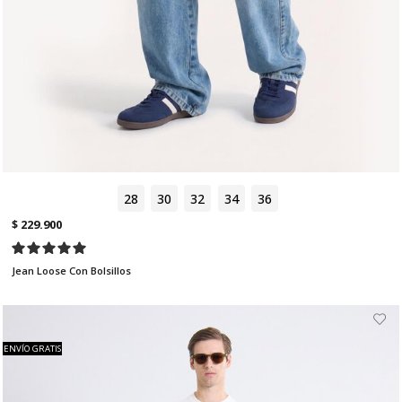
28
30
32
34
36
$ 229.900
Jean Loose Con Bolsillos
ENVÍO GRATIS