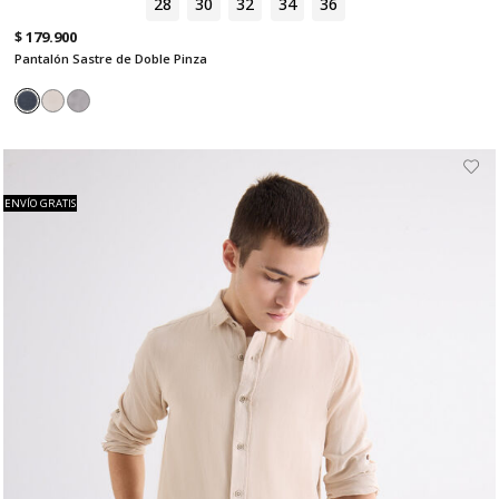
28
30
32
34
36
$ 179.900
Pantalón Sastre de Doble Pinza
ENVÍO GRATIS