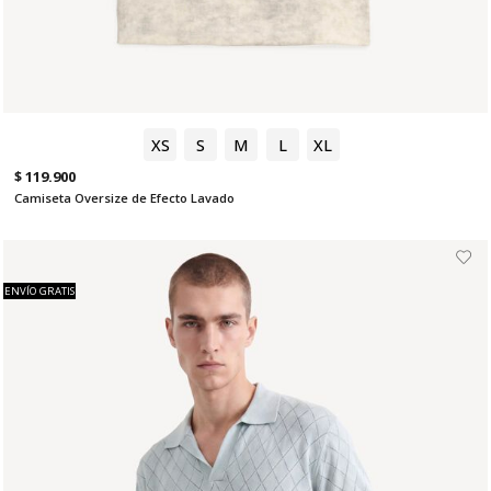
XS
S
M
L
XL
$ 119.900
Camiseta Oversize de Efecto Lavado
ENVÍO GRATIS