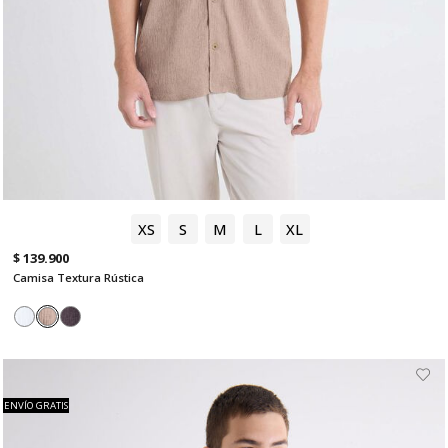
XS
S
M
L
XL
$ 139.900
Camisa Textura Rústica
ENVÍO GRATIS