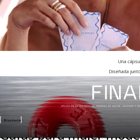
Una cápsul
Diseñada junto
Bisuteria
Gafas para mujer mode