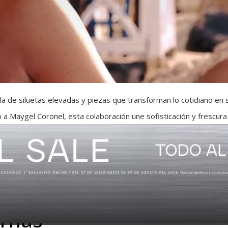
a de siluetas elevadas y piezas que transforman lo cotidiano en
 a Maygel Coronel, esta colaboración une sofisticación y frescura
rnas