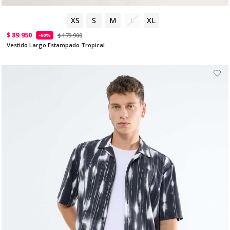
XS
S
M
L
XL
$ 89.950
$ 179.900
-50%
Vestido Largo Estampado Tropical