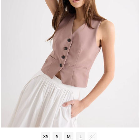
XS
S
M
L
XL