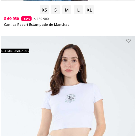
XS
S
M
L
XL
$ 69.950
$ 139.900
-50%
Camisa Resort Estampado de Manchas
ULTIMAS UNIDADES