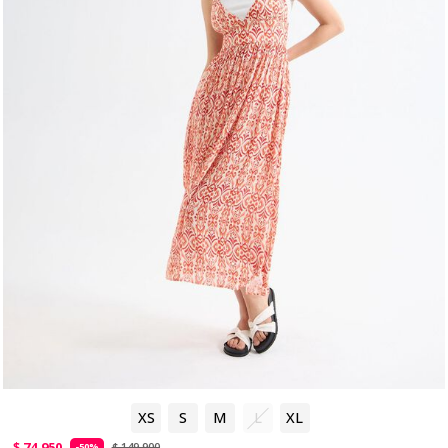
XS
S
M
L
XL
$ 74.950
$ 149.900
-50%