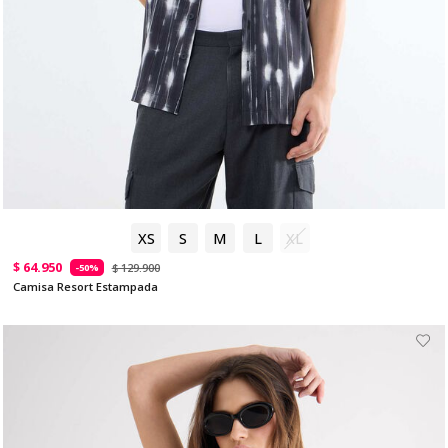
XS
S
M
L
XL
$ 64.950
$ 129.900
-50%
Camisa Resort Estampada