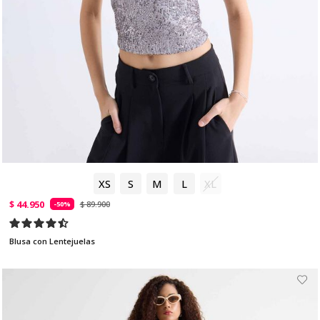
XS
S
M
L
XL
$ 44.950
$ 89.900
-50%
Blusa con Lentejuelas