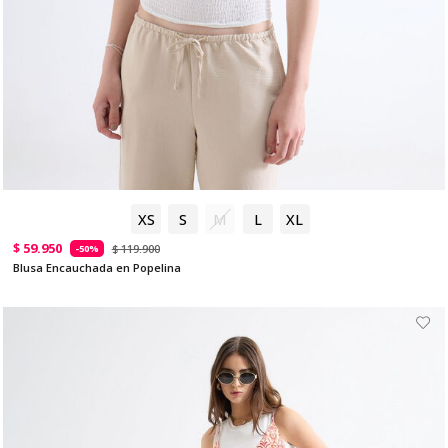
XS
S
M
L
XL
$ 59.950
$ 119.900
-50%
Blusa Encauchada en Popelina