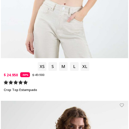
XS
S
M
L
XL
$ 24.950
$ 49.900
-50%
Crop Top Estampado