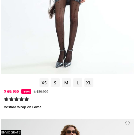
XS
S
M
L
XL
$ 69.950
$ 139.900
-50%
Vestido Wrap en Lamé
ENVÍO GRATIS