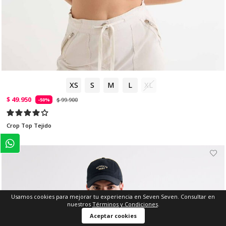
XS
S
M
L
XL
$ 49.950
$ 99.900
-50%
Crop Top Tejido
Usamos cookies para mejorar tu experiencia en Seven Seven. Consultar en
nuestros
Términos y Condiciones
.
Aceptar cookies