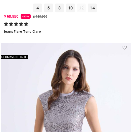
4
6
8
10
12
14
$ 69.950
$ 139.900
-50%
Jeans Flare Tono Claro
ULTIMAS UNIDADES