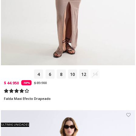
4
6
8
10
12
14
$ 44.950
$ 89.900
-50%
Falda Maxi Efecto Drapeado
ULTIMAS UNIDADES