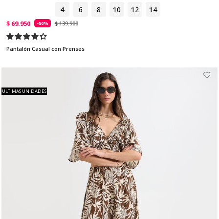
4
6
8
10
12
14
$ 69.950
$ 139.900
-50%
Pantalón Casual con Prenses
ULTIMAS UNIDADES