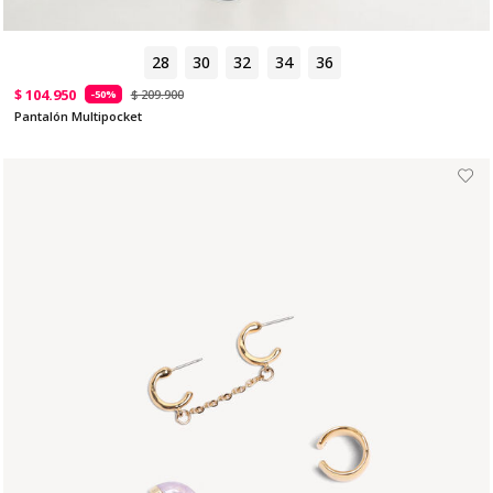
28
30
32
34
36
$ 104.950
$ 209.900
-50%
Pantalón Multipocket