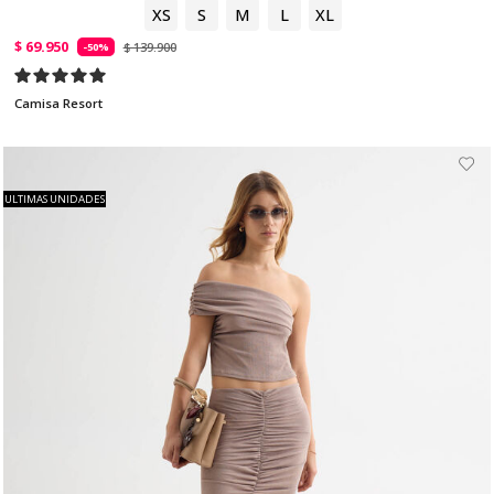
XS
S
M
L
XL
$ 69.950
$ 139.900
-50%
Camisa Resort
ULTIMAS UNIDADES