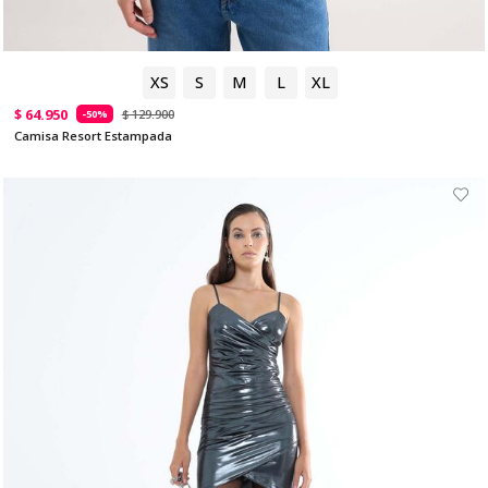
XS
S
M
L
XL
$ 64.950
$ 129.900
-50%
Camisa Resort Estampada