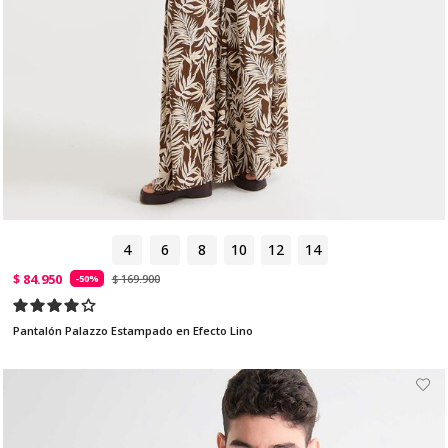
4
6
8
10
12
14
$ 84.950
$ 169.900
-50%
Pantalón Palazzo Estampado en Efecto Lino