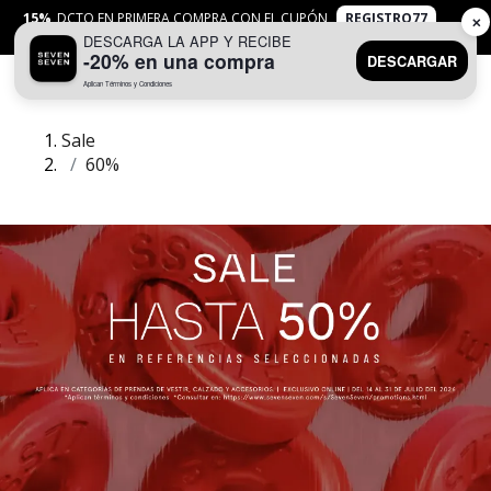
15%
DCTO EN PRIMERA COMPRA CON EL CUPÓN
REGISTRO77
✕
DESCARGA LA APP Y RECIBE
APLICAN
TYC
-20% en una compra
DESCARGAR
Aplican Términos y Condiciones
0
Sale
60%