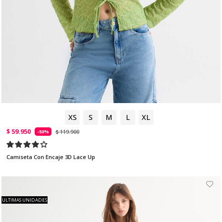
XS
S
M
L
XL
$ 59.950
$ 119.900
-50%
Camiseta Con Encaje 3D Lace Up
ULTIMAS UNIDADES