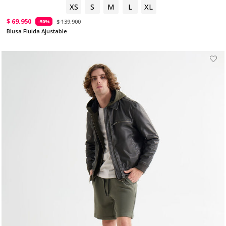
XS
S
M
L
XL
$ 69.950
$ 139.900
-50%
Blusa Fluida Ajustable