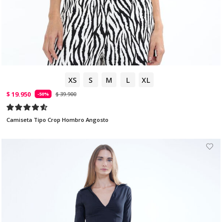
XS
S
M
L
XL
$ 19.950
$ 39.900
-50%
Camiseta Tipo Crop Hombro Angosto