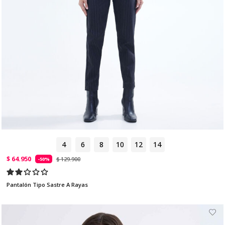
4
6
8
10
12
14
$ 64.950
$ 129.900
-50%
Pantalón Tipo Sastre A Rayas