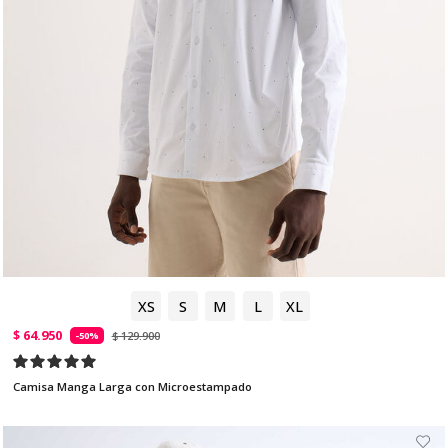
XS
S
M
L
XL
$ 64.950
$ 129.900
-50%
Camisa Manga Larga con Microestampado