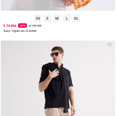
XS
S
M
L
XL
$ 74.950
$ 149.900
-50%
Saco Tejido en Crochet