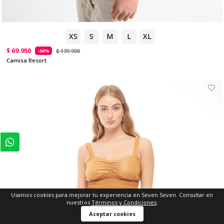
XS
S
M
L
XL
$ 69.950
$ 139.900
-50%
Camisa Resort
Usamos cookies para mejorar tu experiencia en Seven Seven. Consultar en
nuestros
Términos y Condiciones
.
Aceptar cookies