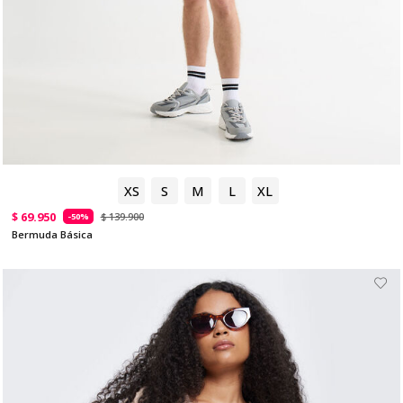
XS
S
M
L
XL
$ 69.950
$ 139.900
-50%
Bermuda Básica