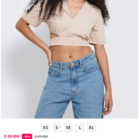
XS
S
M
L
XL
$ 29.950
$ 59.900
-50%