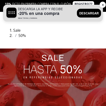
15%
DCTO EN PRIMERA COMPRA CON EL CUPÓN
REGISTRO77
✕
DESCARGA LA APP Y RECIBE
APLICAN
TYC
-20% en una compra
DESCARGAR
Aplican Términos y Condiciones
0
Sale
50%