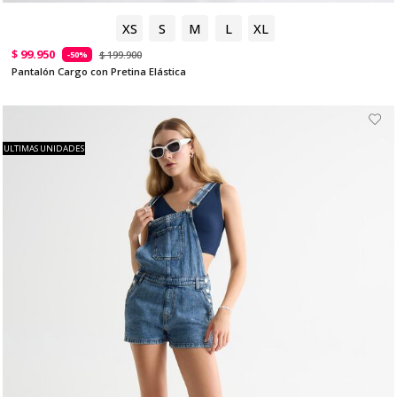
XS
S
M
L
XL
$ 99.950
$ 199.900
-50%
Pantalón Cargo con Pretina Elástica
ULTIMAS UNIDADES