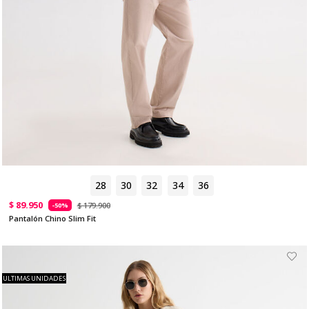
28
30
32
34
36
$ 89.950
$ 179.900
-50%
Pantalón Chino Slim Fit
ULTIMAS UNIDADES