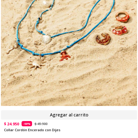
Agregar al carrito
$ 24.950
$ 49.900
-50%
Collar Cordón Encerado con Dijes