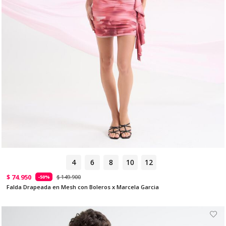
4
6
8
10
12
$ 74.950
$ 149.900
-50%
Falda Drapeada en Mesh con Boleros x Marcela Garcia