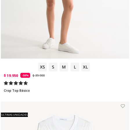
XS
S
M
L
XL
$ 19.950
$ 39.900
-50%
Crop Top Básico
ULTIMAS UNIDADES