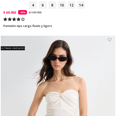
4
6
8
10
12
14
$ 69.950
$ 139.900
-50%
Pantalón tipo cargo fluido y ligero
ULTIMAS UNIDADES