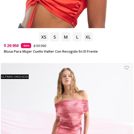
XS
S
M
L
XL
$ 29.950
$ 59.900
-50%
Blusa Para Mujer Cuello Halter Con Recogido En El Frente
ULTIMAS UNIDADES