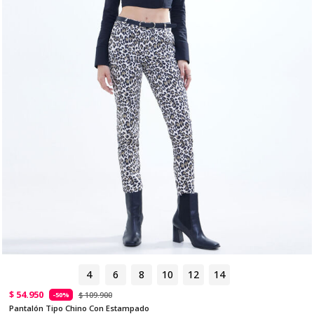
4
6
8
10
12
14
$ 54.950
$ 109.900
-50%
Pantalón Tipo Chino Con Estampado