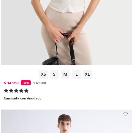
XS
S
M
L
XL
$ 34.950
$ 69.900
-50%
Camiseta con Anudado