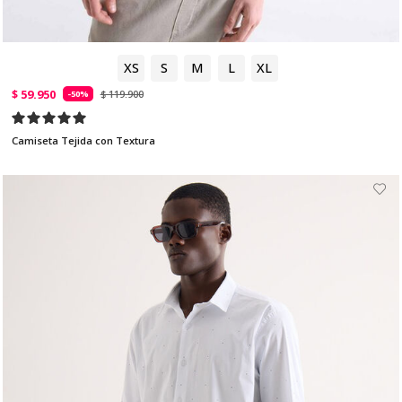
XS
S
M
L
XL
$ 59.950
$ 119.900
-50%
Camiseta Tejida con Textura