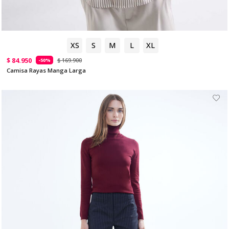
XS
S
M
L
XL
$ 84.950
$ 169.900
-50%
Camisa Rayas Manga Larga