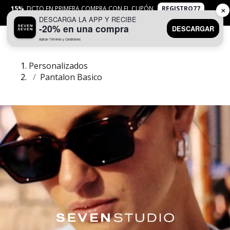
15%
DCTO EN PRIMERA COMPRA CON EL CUPÓN
REGISTRO77
✕
DESCARGA LA APP Y RECIBE
APLICAN
TYC
-20% en una compra
DESCARGAR
Aplican Términos y Condiciones
0
Personalizados
Pantalon Basico