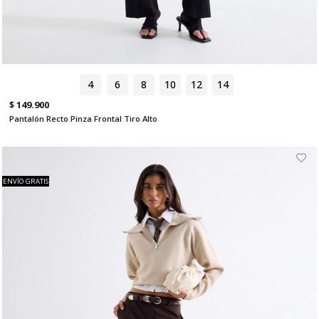
4
6
8
10
12
14
$ 149.900
Pantalón Recto Pinza Frontal Tiro Alto
ENVÍO GRATIS