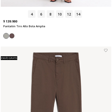
4
6
8
10
12
14
$ 139.900
Pantalón Tiro Alto Bota Amplia
ENVÍO GRATIS