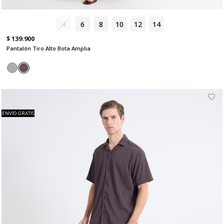
4
6
8
10
12
14
$ 139.900
Pantalón Tiro Alto Bota Amplia
ENVÍO GRATIS