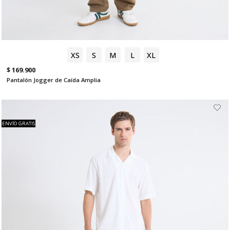
XS
S
M
L
XL
$ 169.900
Pantalón Jogger de Caída Amplia
ENVÍO GRATIS