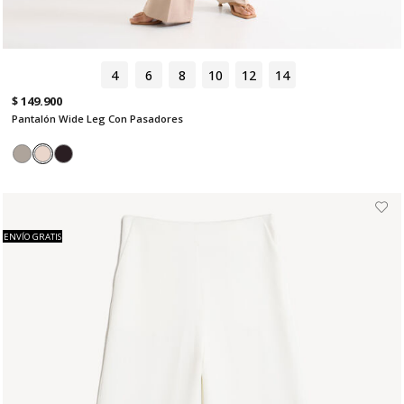
4
6
8
10
12
14
$ 149.900
Pantalón Wide Leg Con Pasadores
ENVÍO GRATIS