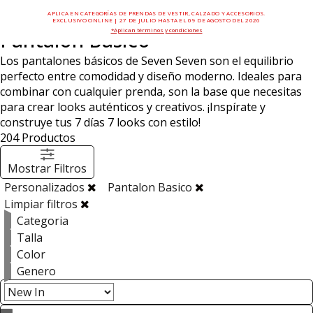
APLICA EN CATEGORÍAS DE PRENDAS DE VESTIR, CALZADO Y ACCESORIOS.
EXCLUSIVO ONLINE | 27 DE JULIO HASTA EL 09 DE AGOSTO DEL 2026
*Aplican términos y condiciones
Pantalón Básico
Los pantalones básicos de Seven Seven son el equilibrio
perfecto entre comodidad y diseño moderno. Ideales para
combinar con cualquier prenda, son la base que necesitas
para crear looks auténticos y creativos. ¡Inspírate y
construye tus 7 días 7 looks con estilo!
204
Productos
Mostrar Filtros
Personalizados
Pantalon Basico
Limpiar filtros
Categoria
Talla
Color
Genero