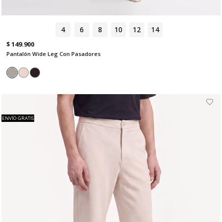
4
6
8
10
12
14
$ 149.900
Pantalón Wide Leg Con Pasadores
ENVÍO GRATIS