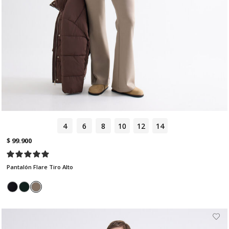
4
6
8
10
12
14
$ 99.900
Pantalón Flare Tiro Alto