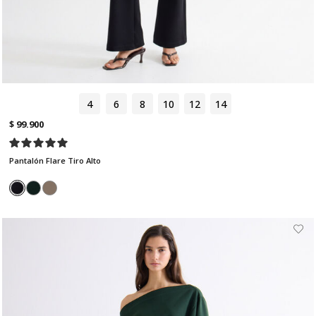
4
6
8
10
12
14
$ 99.900
Pantalón Flare Tiro Alto