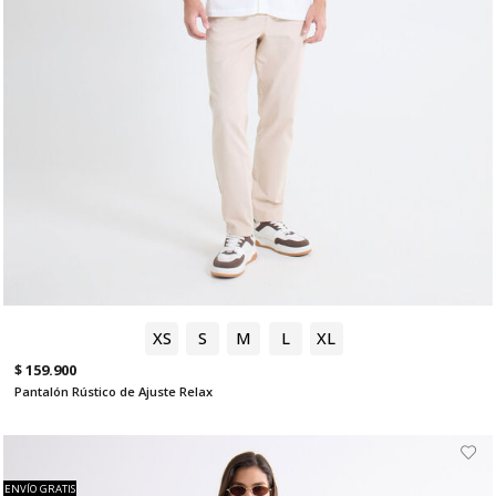
XS
S
M
L
XL
$ 159.900
Pantalón Rústico de Ajuste Relax
ENVÍO GRATIS