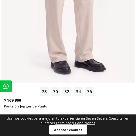
28
30
32
34
36
$ 169.900
Pantalón Jogger de Punto
Usamos cookies para mejorar tu experiencia en Seven Seven. Consultar en
nuestros
Términos y Condiciones
.
Aceptar cookies