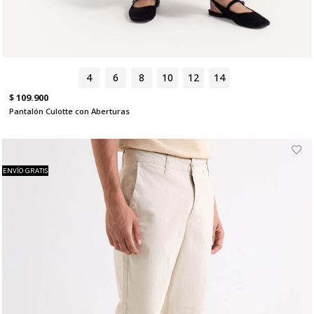
4
6
8
10
12
14
$ 109.900
Pantalón Culotte con Aberturas
ENVÍO GRATIS