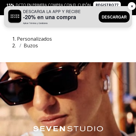
15%
DCTO EN PRIMERA COMPRA CON EL CUPÓN
REGISTRO77
✕
DESCARGA LA APP Y RECIBE
APLICAN
TYC
-20% en una compra
DESCARGAR
Aplican Términos y Condiciones
0
Personalizados
Buzos