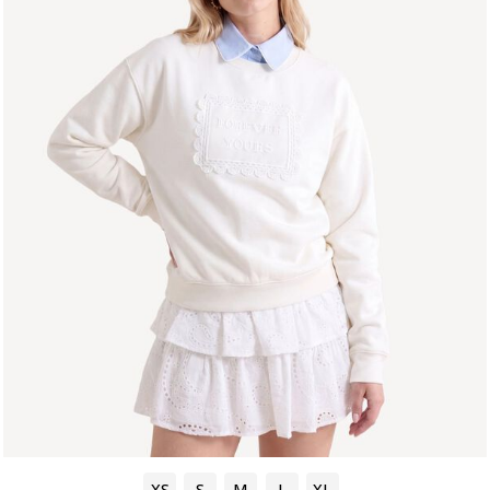
XS
S
M
L
XL