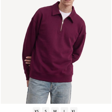
XS
S
M
L
XL