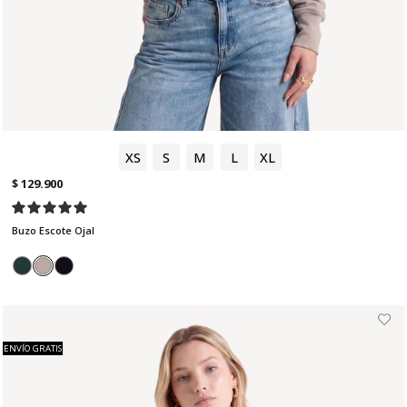
XS
S
M
L
XL
$ 129.900
Buzo Escote Ojal
ENVÍO GRATIS