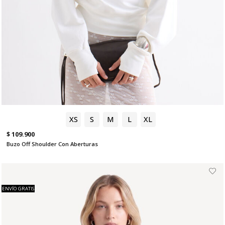
XS
S
M
L
XL
$ 109.900
Buzo Off Shoulder Con Aberturas
ENVÍO GRATIS