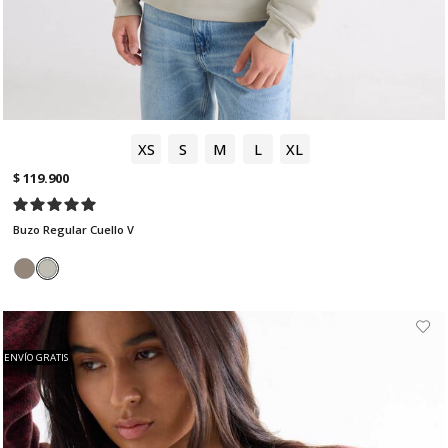
XS
S
M
L
XL
$ 119.900
Buzo Regular Cuello V
ENVÍO GRATIS