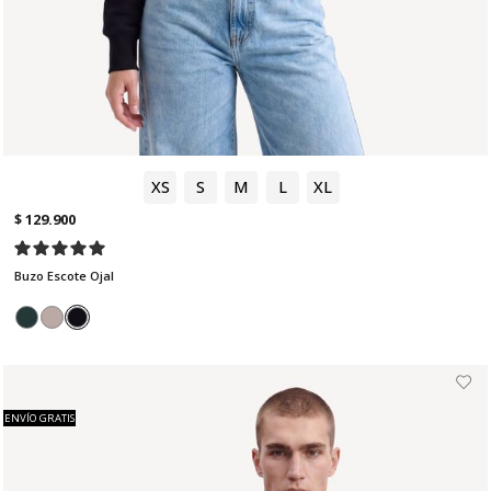
XS
S
M
L
XL
$ 129.900
Buzo Escote Ojal
ENVÍO GRATIS