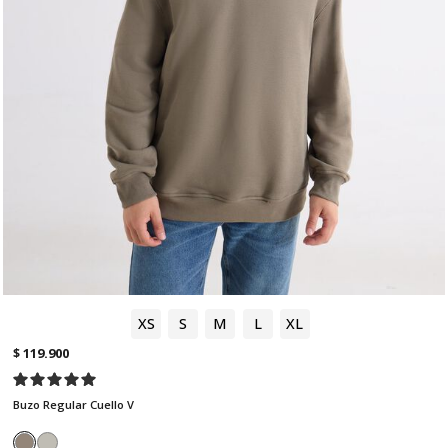
XS
S
M
L
XL
$ 119.900
Buzo Regular Cuello V