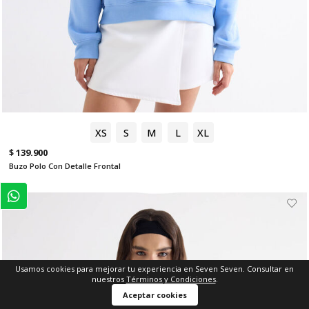
XS
S
M
L
XL
$ 139.900
Buzo Polo Con Detalle Frontal
Usamos cookies para mejorar tu experiencia en Seven Seven. Consultar en
nuestros
Términos y Condiciones
.
Aceptar cookies