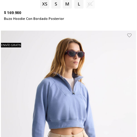
XS
S
M
L
XL
$ 169.900
Buzo Hoodie Con Bordado Posterior
ENVÍO GRATIS