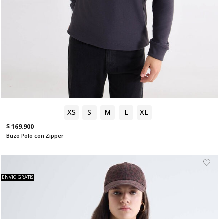
XS
S
M
L
XL
$ 169.900
Buzo Polo con Zipper
ENVÍO GRATIS