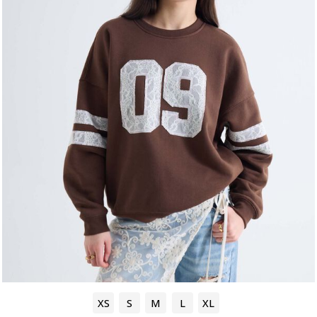
XS
S
M
L
XL