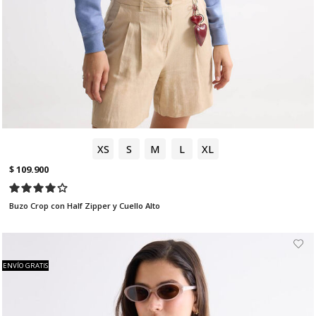
XS
S
M
L
XL
$ 109.900
Buzo Crop con Half Zipper y Cuello Alto
ENVÍO GRATIS