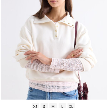
XS
S
M
L
XL