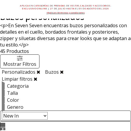
APLICA EN CATEGORÍAS DE PRENDAS DE VESTIR, CALZADO Y ACCESORIOS.
EXCLUSIVO ONLINE | 27 DE JULIO HASTA EL 09 DE AGOSTO DEL 2026
*Aplican términos y condiciones
Buzos personalizados
<p>En Seven Seven encuentras buzos personalizados con
detalles en el cuello, bordados frontales y posteriores,
zipper y siluetas diversas para crear looks que se adaptan a
tu estilo.</p>
45
Productos
Mostrar Filtros
Personalizados
Buzos
Limpiar filtros
Categoria
Talla
Color
Genero