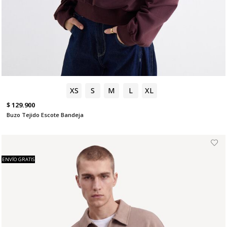
XS
S
M
L
XL
$ 129.900
Buzo Tejido Escote Bandeja
ENVÍO GRATIS