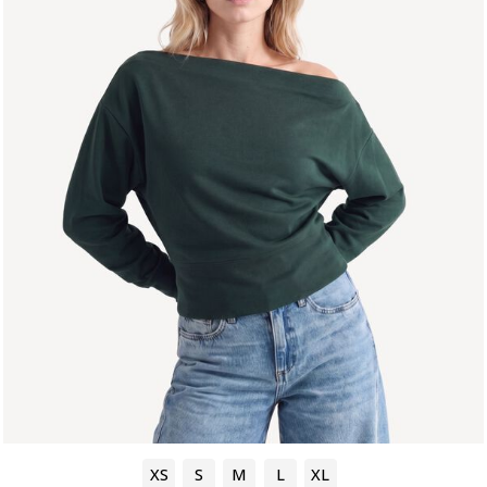
XS
S
M
L
XL