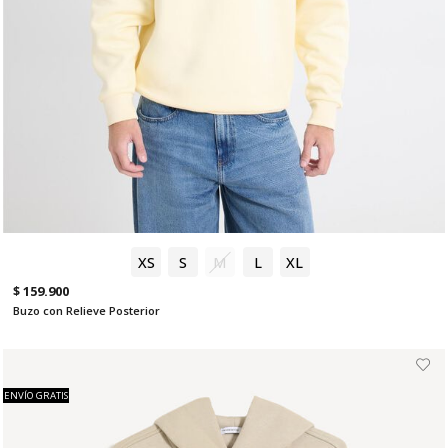
XS
S
M
L
XL
$ 159.900
Buzo con Relieve Posterior
ENVÍO GRATIS