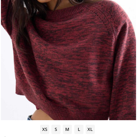
XS
S
M
L
XL