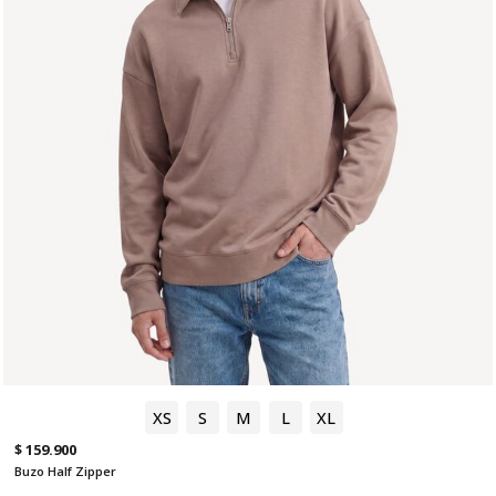
XS
S
M
L
XL
$ 159.900
Buzo Half Zipper