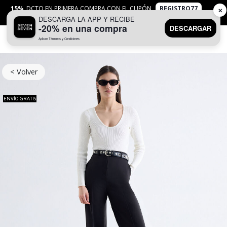
15%
DCTO EN PRIMERA COMPRA CON EL CUPÓN
REGISTRO77
✕
DESCARGA LA APP Y RECIBE
APLICAN
TYC
-20% en una compra
DESCARGAR
Aplican Términos y Condiciones
0
< Volver
ENVÍO GRATIS