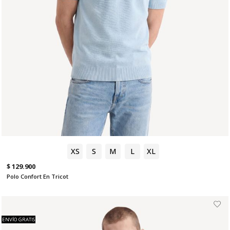
XS
S
M
L
XL
$ 129.900
Polo Confort En Tricot
ENVÍO GRATIS