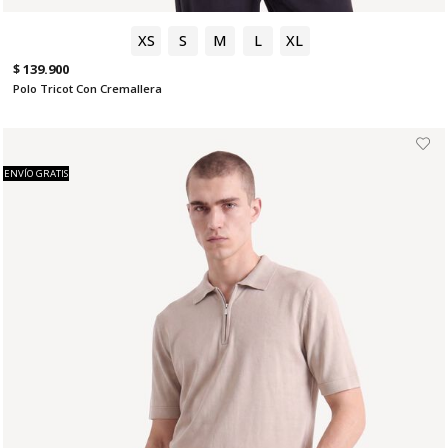
XS
S
M
L
XL
$ 139.900
Polo Tricot Con Cremallera
ENVÍO GRATIS