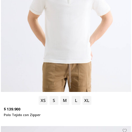
XS
S
M
L
XL
$ 139.900
Polo Tejido con Zipper