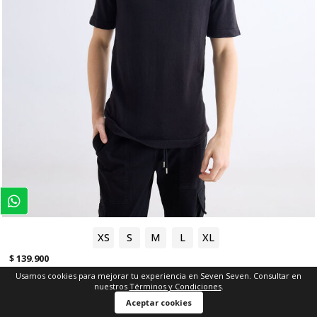
XS
S
M
L
XL
$ 139.900
Usamos cookies para mejorar tu experiencia en Seven Seven. Consultar en
nuestros
Términos y Condiciones
.
Polo Tejido con Zipper
Aceptar cookies