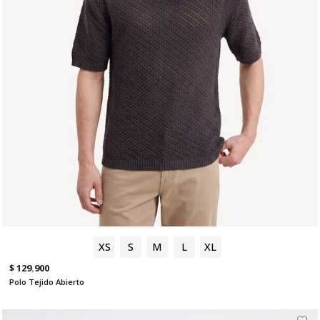
XS
S
M
L
XL
$ 129.900
Polo Tejido Abierto