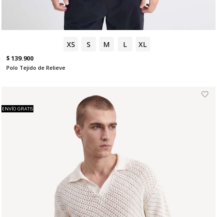
XS
S
M
L
XL
$ 139.900
Polo Tejido de Relieve
ENVÍO GRATIS