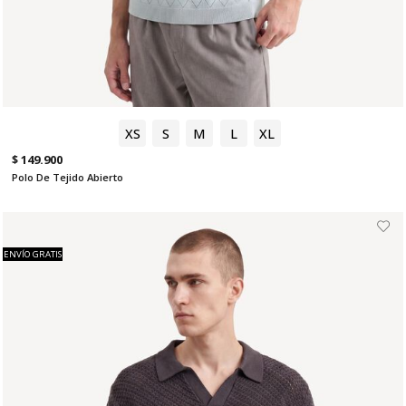
XS
S
M
L
XL
$ 149.900
Polo De Tejido Abierto
ENVÍO GRATIS