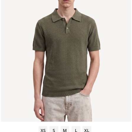
XS
S
M
L
XL