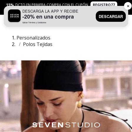
15%
DCTO EN PRIMERA COMPRA CON EL CUPÓN
REGISTRO77
✕
DESCARGA LA APP Y RECIBE
APLICAN
TYC
-20% en una compra
DESCARGAR
Aplican Términos y Condiciones
0
Personalizados
Polos Tejidas