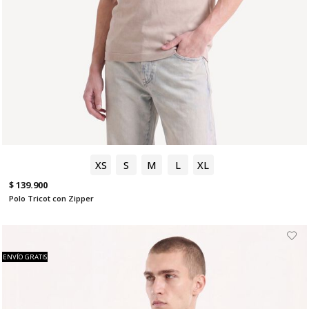
XS
S
M
L
XL
$ 139.900
Polo Tricot con Zipper
ENVÍO GRATIS