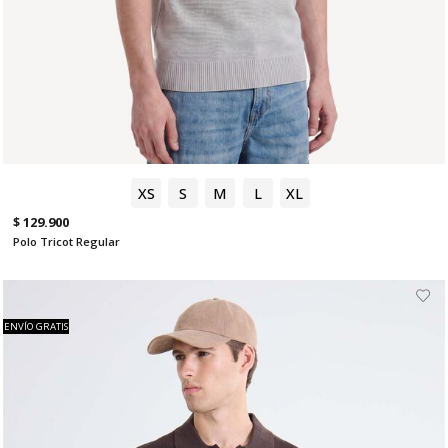
XS
S
M
L
XL
$ 129.900
Polo Tricot Regular
ENVÍO GRATIS