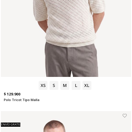
XS
S
M
L
XL
$ 129.900
Polo Tricot Tipo Malla
ENVÍO GRATIS