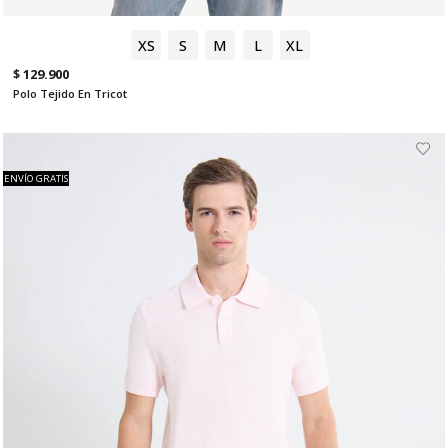
XS
S
M
L
XL
$ 129.900
Polo Tejido En Tricot
ENVÍO GRATIS