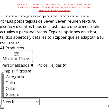
APLICA EN CATEGORÍAS DE PRENDAS DE VESTIR, CALZADO Y ACCESORIOS.
EXCLUSIVO ONLINE | 27 DE JULIO HASTA EL 09 DE AGOSTO DEL 2026
*Aplican términos y condiciones
Polos tejidas para todos los
<p>Las polos tejidas de Seven Seven reúnen textura,
diseño y distintos tipos de ajuste para que armes looks
actuales y personalizados. Explora opciones en tricot,
tejidos abiertos y detalles con zipper que se adaptan a tu
estilo.</p>
41
Productos
Mostrar Filtros
Personalizados
Polos Tejidas
Limpiar filtros
Categoria
Talla
Color
Genero