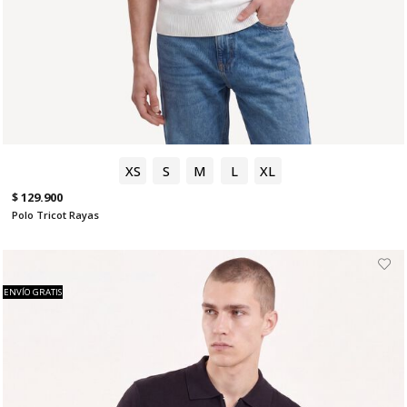
XS
S
M
L
XL
$ 129.900
Polo Tricot Rayas
ENVÍO GRATIS