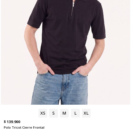
XS
S
M
L
XL
$ 139.900
Polo Tricot Cierre Frontal