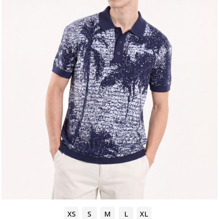
XS
S
M
L
XL