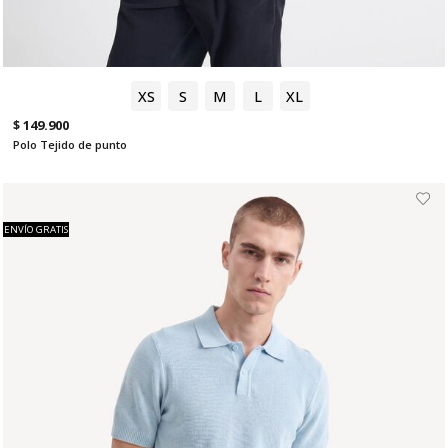
XS
S
M
L
XL
$ 149.900
Polo Tejido de punto
ENVÍO GRATIS