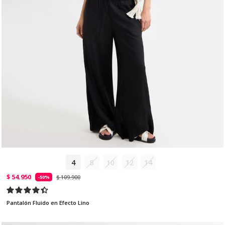
4
8
10
12
14
$ 54.950
$ 109.900
-50%
Pantalón Fluido en Efecto Lino