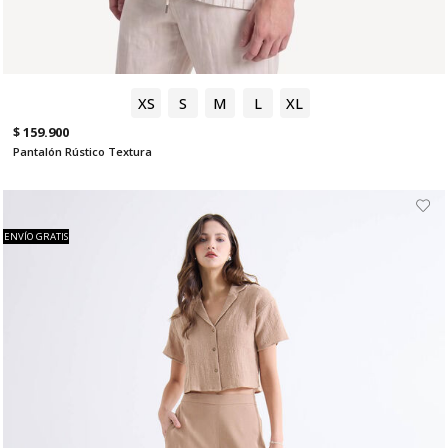
XS
S
M
L
XL
$ 159.900
Pantalón Rústico Textura
ENVÍO GRATIS