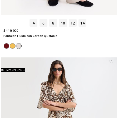
4
6
8
10
12
14
$ 119.900
Pantalón Fluido con Cordón Ajustable
ULTIMAS UNIDADES