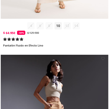
4
6
8
10
12
14
$ 64.950
$ 129.900
-50%
Pantalón Fluido en Efecto Lino