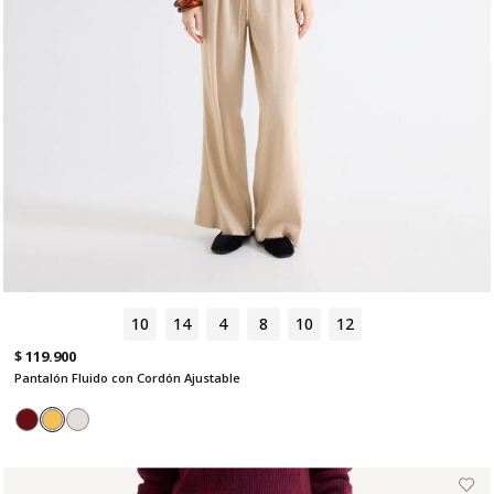
10
14
4
8
10
12
$ 119.900
Pantalón Fluido con Cordón Ajustable