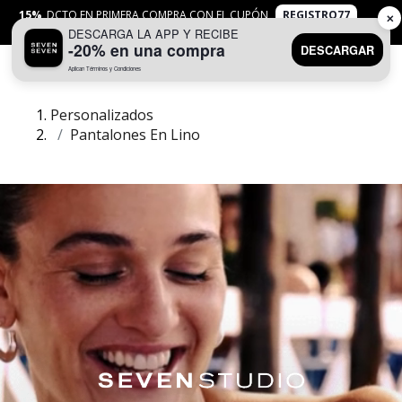
15%
DCTO EN PRIMERA COMPRA CON EL CUPÓN
REGISTRO77
✕
DESCARGA LA APP Y RECIBE
APLICAN
TYC
-20% en una compra
DESCARGAR
Aplican Términos y Condiciones
0
Personalizados
Pantalones En Lino