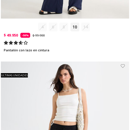
4
6
8
10
14
$ 49.950
$ 99.900
-50%
Pantalón con lazo en cintura
ULTIMAS UNIDADES