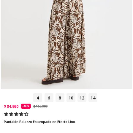
4
6
8
10
12
14
$ 84.950
$ 169.900
-50%
Pantalón Palazzo Estampado en Efecto Lino