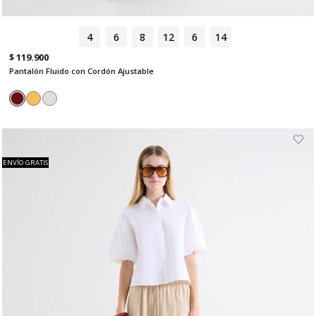
4
6
8
12
6
14
$ 119.900
Pantalón Fluido con Cordón Ajustable
ENVÍO GRATIS