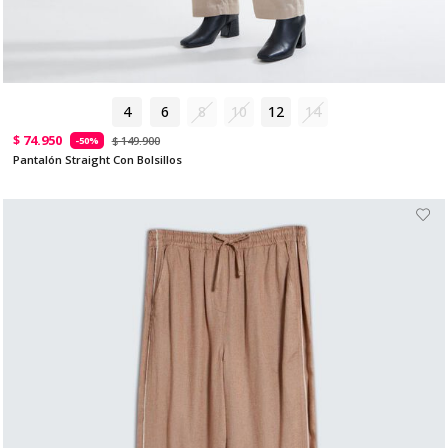
4
6
8
10
12
14
$ 74.950
$ 149.900
-50%
Pantalón Straight Con Bolsillos