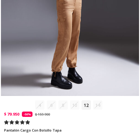
4
6
8
10
12
14
$ 79.950
$ 159.900
-50%
Pantalón Cargo Con Bolsillo Tapa