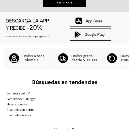
REGÍSTRATE
DESCARGA LA APP
-20%
Y RECIBE
El descuento aplica en una compra Aplican
TyC
Envíos a toda
Envíos gratis
Devo
Colombia
desde
$ 99.900
gratu
Búsquedas en tendencias
Camiseta cuello V
Camisetas sin mangas
Blazers hombre
Chaquetas en denim
Chaquetas aviador