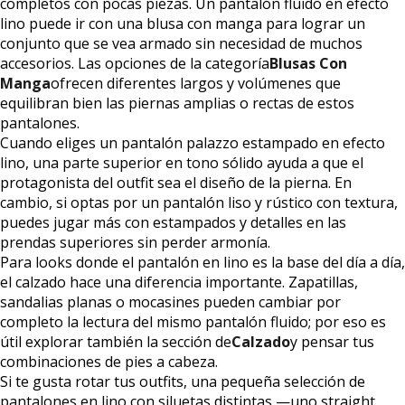
completos con pocas piezas. Un pantalón fluido en efecto
lino puede ir con una blusa con manga para lograr un
conjunto que se vea armado sin necesidad de muchos
accesorios. Las opciones de la categoría
Blusas Con
Manga
ofrecen diferentes largos y volúmenes que
equilibran bien las piernas amplias o rectas de estos
pantalones.
Cuando eliges un pantalón palazzo estampado en efecto
lino, una parte superior en tono sólido ayuda a que el
protagonista del outfit sea el diseño de la pierna. En
cambio, si optas por un pantalón liso y rústico con textura,
puedes jugar más con estampados y detalles en las
prendas superiores sin perder armonía.
Para looks donde el pantalón en lino es la base del día a día,
el calzado hace una diferencia importante. Zapatillas,
sandalias planas o mocasines pueden cambiar por
completo la lectura del mismo pantalón fluido; por eso es
útil explorar también la sección de
Calzado
y pensar tus
combinaciones de pies a cabeza.
Si te gusta rotar tus outfits, una pequeña selección de
pantalones en lino con siluetas distintas —uno straight,