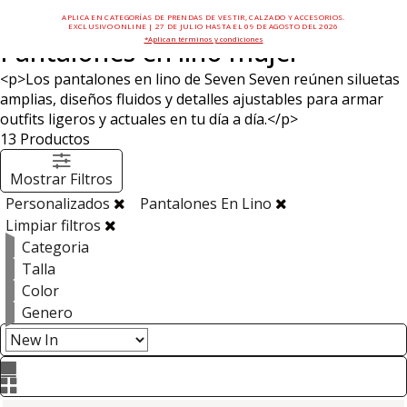
APLICA EN CATEGORÍAS DE PRENDAS DE VESTIR, CALZADO Y ACCESORIOS.
EXCLUSIVO ONLINE | 27 DE JULIO HASTA EL 09 DE AGOSTO DEL 2026
*Aplican términos y condiciones
Pantalones en lino mujer
<p>Los pantalones en lino de Seven Seven reúnen siluetas
amplias, diseños fluidos y detalles ajustables para armar
outfits ligeros y actuales en tu día a día.</p>
13
Productos
Mostrar Filtros
Personalizados
Pantalones En Lino
Limpiar filtros
Categoria
Talla
Color
Genero