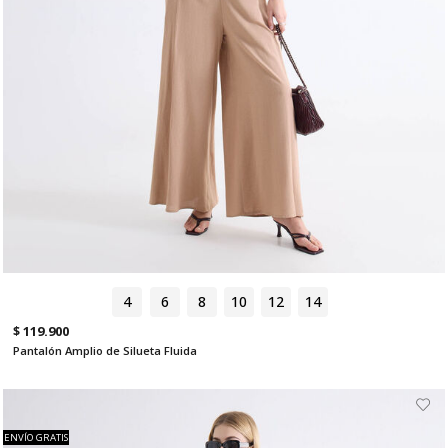
4
6
8
10
12
14
$ 119.900
Pantalón Amplio de Silueta Fluida
ENVÍO GRATIS