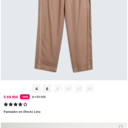
4
6
8
10
12
14
$ 69.950
$ 139.900
-50%
Pantalón en Efecto Lino