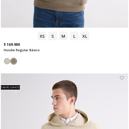
XS
S
M
L
XL
$ 169.900
Hoodie Regular Básico
ENVÍO GRATIS