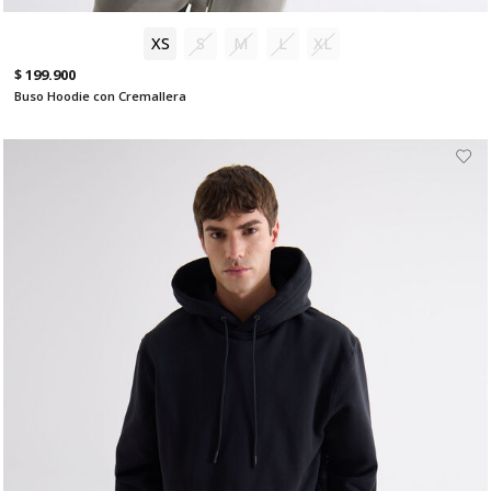
XS
S
M
L
XL
$ 199.900
Buso Hoodie con Cremallera