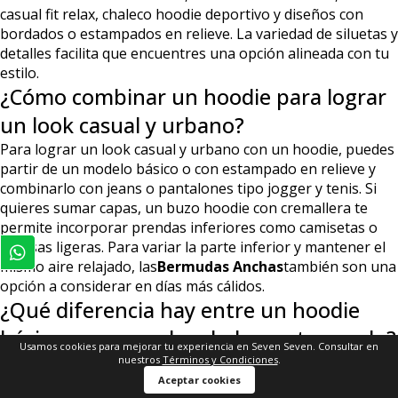
casual fit relax, chaleco hoodie deportivo y diseños con
bordados o estampados en relieve. La variedad de siluetas y
detalles facilita que encuentres una opción alineada con tu
estilo.
¿Cómo combinar un hoodie para lograr
un look casual y urbano?
Para lograr un look casual y urbano con un hoodie, puedes
partir de un modelo básico o con estampado en relieve y
combinarlo con jeans o pantalones tipo jogger y tenis. Si
quieres sumar capas, un buzo hoodie con cremallera te
permite incorporar prendas inferiores como camisetas o
camisas ligeras. Para variar la parte inferior y mantener el
mismo aire relajado, las
Bermudas Anchas
también son una
opción a considerar en días más cálidos.
¿Qué diferencia hay entre un hoodie
básico y uno con bordado o estampado?
Usamos cookies para mejorar tu experiencia en Seven Seven. Consultar en
nuestros
Términos y Condiciones
.
Un hoodie básico se centra en una estética limpia, con
pocos elementos decorativos, lo que lo hace más fácil de
Aceptar cookies