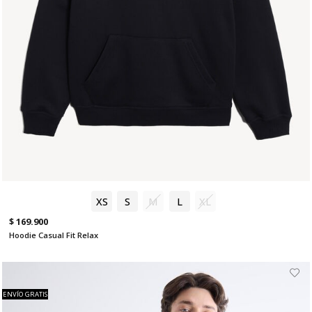
XS
S
M
L
XL
$ 169.900
Hoodie Casual Fit Relax
ENVÍO GRATIS