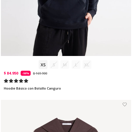
XS
S
M
L
XL
$ 84.950
$ 169.900
-50%
Hoodie Básico con Bolsillo Canguro