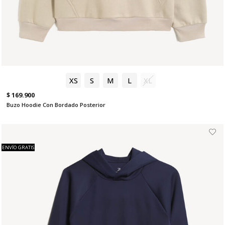
XS
S
M
L
XL
$ 169.900
Buzo Hoodie Con Bordado Posterior
ENVÍO GRATIS