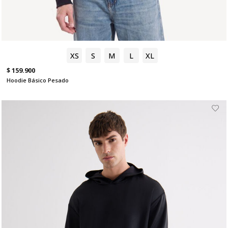
XS
S
M
L
XL
$ 159.900
Hoodie Básico Pesado