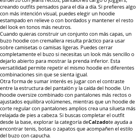
esfuerzo con jeans rectos, pantalones cargo o joggers,
creando outfits pensados para el día a día. Si prefieres algo
con más intención visual, puedes elegir un hoodie
estampado en relieve o con bordados y mantener el resto
del look en tonos más neutros.
Cuando quieras construir un conjunto con más capas, un
buzo hoodie con cremallera resulta práctico para usar
sobre camisetas o camisas ligeras. Puedes cerrar
completamente el buzo si necesitas un look más sencillo o
dejarlo abierto para mostrar la prenda inferior. Esta
versatilidad permite repetir el mismo hoodie en diferentes
combinaciones sin que se sienta igual.
Otra forma de sumar interés es jugar con el contraste
entre la estructura del pantalón y la caída del hoodie. Un
hoodie oversize combinado con pantalones más rectos o
ajustados equilibra volúmenes, mientras que un hoodie de
corte regular con pantalones amplios crea una silueta más
relajada de pies a cabeza. Si buscas completar el outfit
desde la base, explorar la categoría de
Calzado
te ayuda a
encontrar tenis, botas o zapatos que acompañen el estilo
del buzo con capucha.