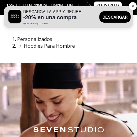
15%
DCTO EN PRIMERA COMPRA CON EL CUPÓN
REGISTRO77
✕
DESCARGA LA APP Y RECIBE
APLICAN
TYC
-20% en una compra
DESCARGAR
Aplican Términos y Condiciones
0
Personalizados
Hoodies Para Hombre