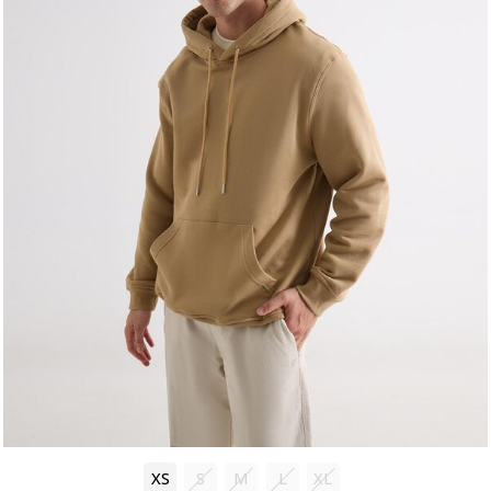
XS
S
M
L
XL