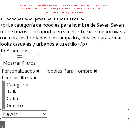
APLICA EN CATEGORÍAS DE PRENDAS DE VESTIR, CALZADO Y ACCESORIOS.
EXCLUSIVO ONLINE | 27 DE JULIO HASTA EL 09 DE AGOSTO DEL 2026
*Aplican términos y condiciones
Hoodies para hombre
<p>La categoría de hoodies para hombre de Seven Seven
reúne buzos con capucha en siluetas básicas, deportivas y
con detalles bordados o estampados, ideales para armar
looks casuales y urbanos a tu estilo.</p>
15
Productos
Mostrar Filtros
Personalizados
Hoodies Para Hombre
Limpiar filtros
Categoria
Talla
Color
Genero