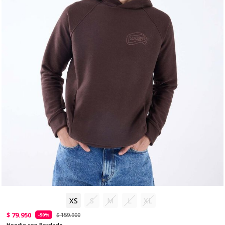
XS
S
M
L
XL
$ 79.950
$ 159.900
-50%
Hoodie con Bordado