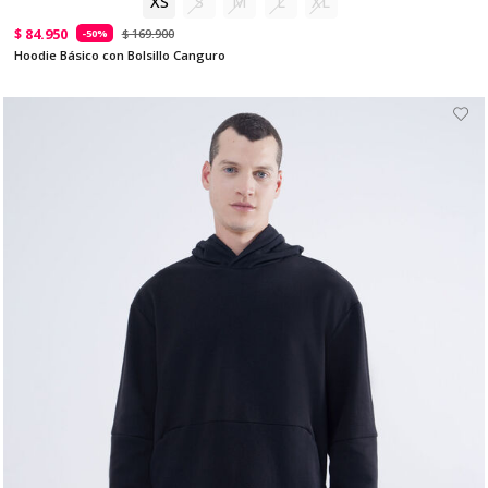
XS
S
M
L
XL
$ 84.950
$ 169.900
-50%
Hoodie Básico con Bolsillo Canguro