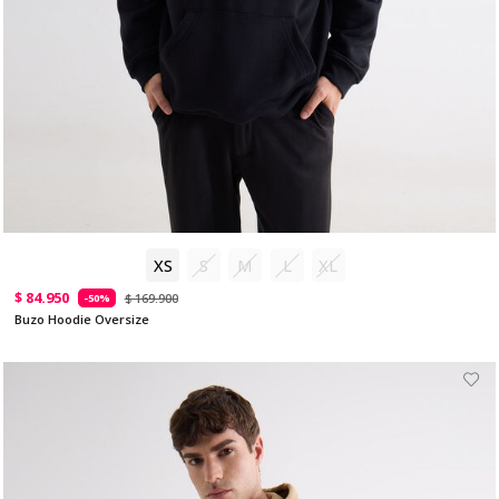
XS
S
M
L
XL
$ 84.950
$ 169.900
-50%
Buzo Hoodie Oversize