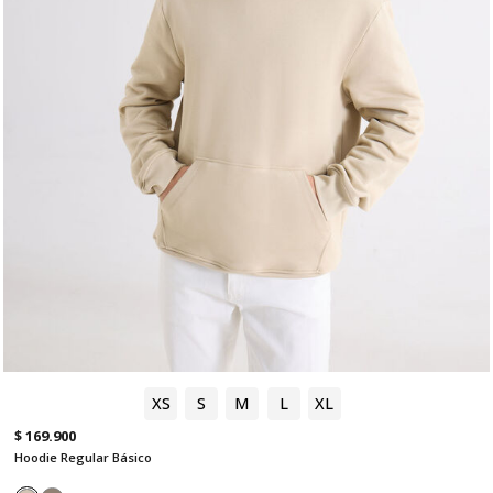
XS
S
M
L
XL
$ 169.900
Hoodie Regular Básico