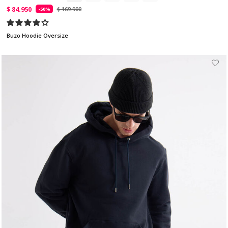
$ 84.950
$ 169.900
-50%
Buzo Hoodie Oversize