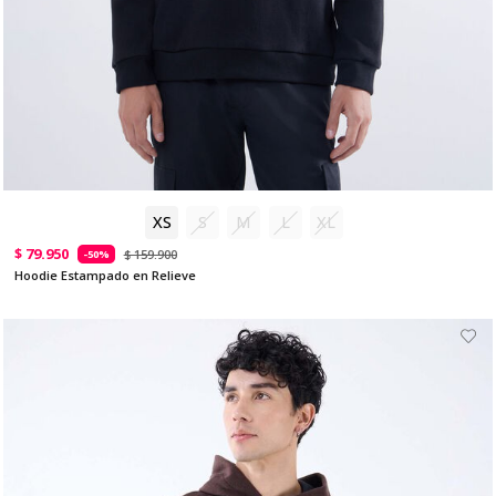
XS
S
M
L
XL
$ 79.950
$ 159.900
-50%
Hoodie Estampado en Relieve