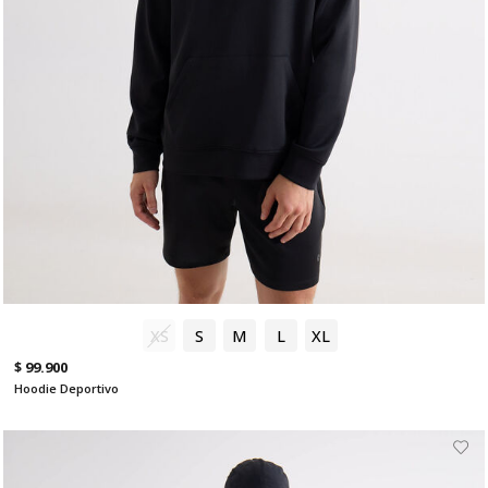
XS
S
M
L
XL
$ 99.900
Hoodie Deportivo