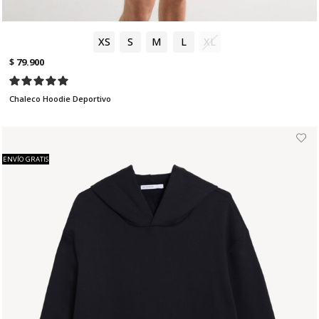
XS
S
M
L
XL
$ 79.900
Chaleco Hoodie Deportivo
ENVÍO GRATIS