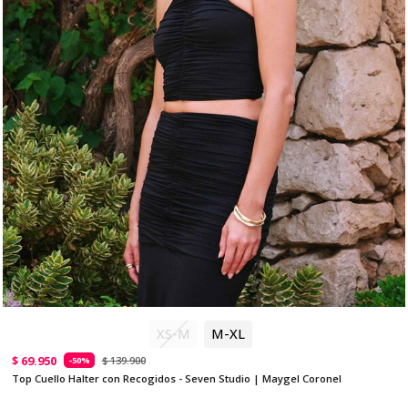
XS-M
M-XL
$ 69.950
$ 139.900
-50%
Top Cuello Halter con Recogidos - Seven Studio | Maygel Coronel