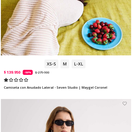
XS-S
M
L-XL
$ 139.950
$ 279.900
-50%
Camiseta con Anudado Lateral - Seven Studio | Maygel Coronel