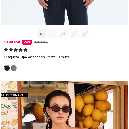
XS
S
M
L
XL
$ 149.950
$ 299.900
-50%
Chaqueta Tipo Aviador en Efecto Gamuza
ULTIMAS UNIDADES