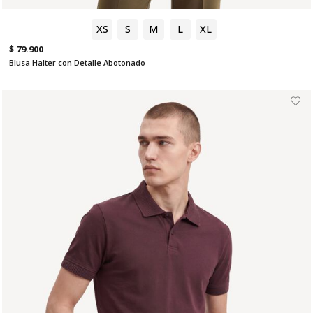
XS
S
M
L
XL
$ 79.900
Blusa Halter con Detalle Abotonado