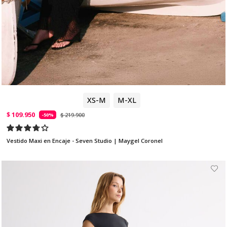
XS-M
M-XL
$ 109.950
$ 219.900
-50%
Vestido Maxi en Encaje - Seven Studio | Maygel Coronel