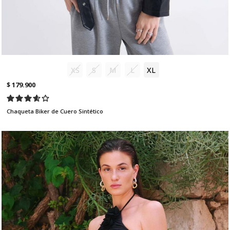
XS
S
M
L
XL
$ 179.900
Chaqueta Biker de Cuero Sintético