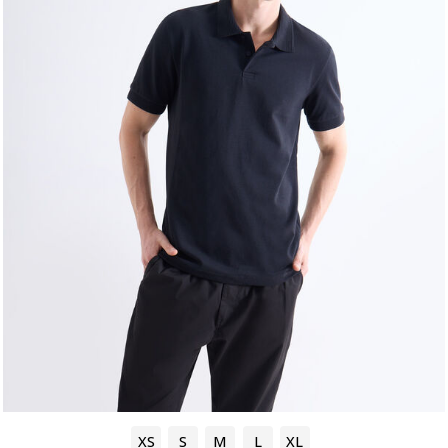
XS
S
M
L
XL