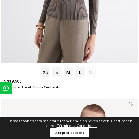
XS
S
M
L
XL
$ 119.900
Camiseta Tricot Cuello Contraste
Usamos cookies para mejorar tu experiencia en Seven Seven. Consultar en
nuestros
Términos y Condiciones
.
Aceptar cookies