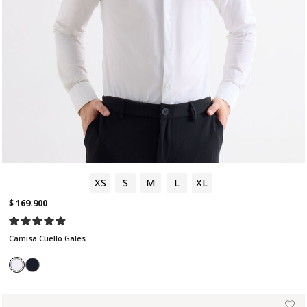
XS
S
M
L
XL
$ 169.900
Camisa Cuello Gales