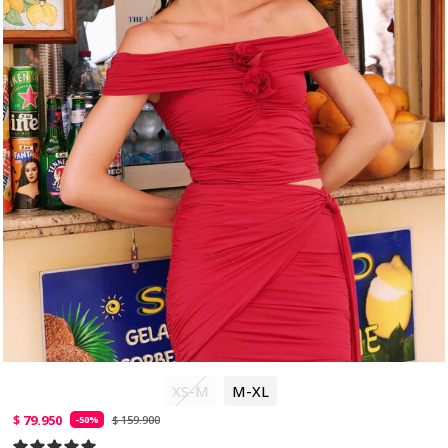
XS-M
M-XL
$ 79.950
$ 159.900
-50%