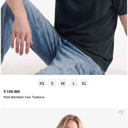
XS
S
M
L
XL
$ 109.900
Polo Bomber Con Textura