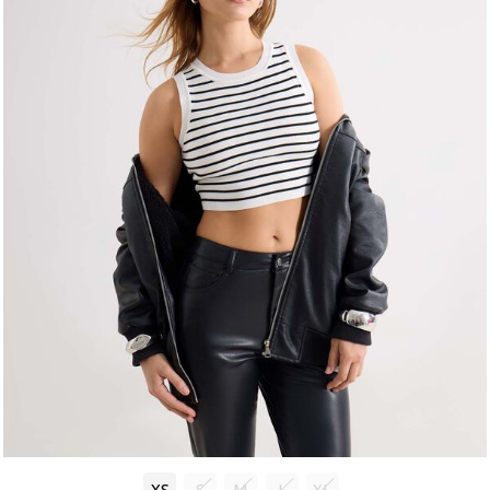
XS
S
M
L
XL