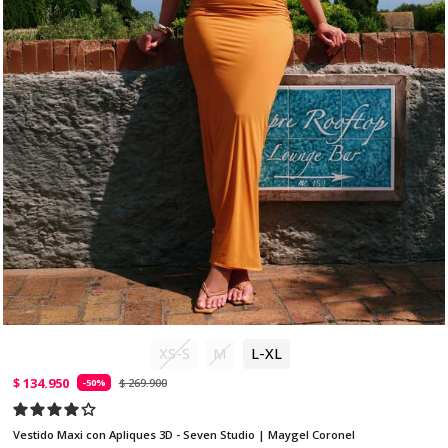
XS-S
M
L-XL
$ 134.950
$ 269.900
-50%
Vestido Maxi con Apliques 3D - Seven Studio | Maygel Coronel