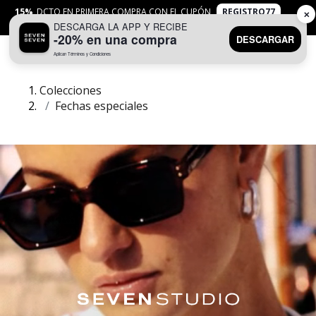
15%
DCTO EN PRIMERA COMPRA CON EL CUPÓN
REGISTRO77
✕
DESCARGA LA APP Y RECIBE
APLICAN
TYC
-20% en una compra
DESCARGAR
Aplican Términos y Condiciones
0
Colecciones
Fechas especiales