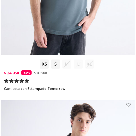
XS
S
M
L
XL
$ 24.950
$ 49.900
-50%
Camiseta con Estampado Tomorrow