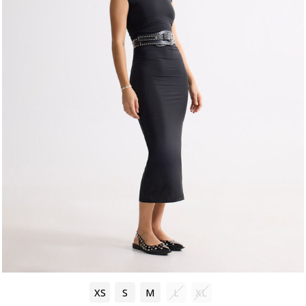
XS
S
M
L
XL