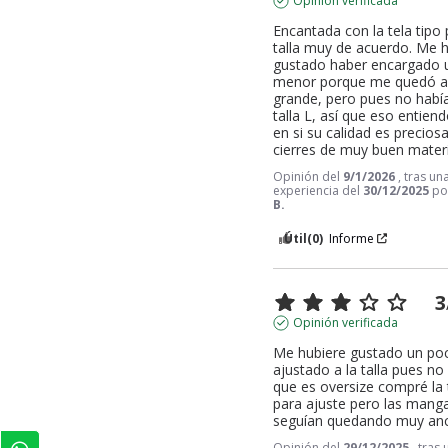
Opinión verificada
Encantada con la tela tipo pi
talla muy de acuerdo. Me h
gustado haber encargado u
menor porque me quedó al
grande, pero pues no había
talla L, así que eso entiend
en si su calidad es preciosa 
cierres de muy buen materi
Opinión del
9/1/2026
, tras un
experiencia del
30/12/2025
p
B.
Útil
(0)
Informe
3
Opinión verificada
Me hubiere gustado un po
ajustado a la talla pues no 
que es oversize compré la t
para ajuste pero las mang
seguían quedando muy an
Opinión del
29/12/2025
, tras