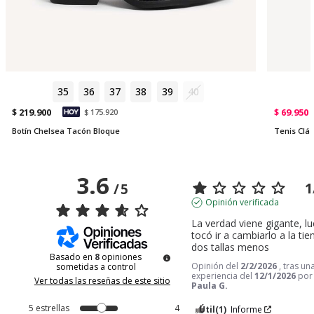
35
36
37
38
39
40
$ 219.900
$ 69.950
$ 175.920
Botín Chelsea Tacón Bloque
Tenis Clás
3.6
1
/
5
Opinión verificada
La verdad viene gigante, l
tocó ir a cambiarlo a la tie
dos tallas menos
Basado en
8
opiniones
Opinión del
2/2/2026
, tras un
sometidas a control
experiencia del
12/1/2026
po
Ver todas las reseñas de este sitio
Paula G.
5
estrellas
4
Útil
(1)
Informe