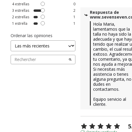
4
estrellas
0
3
estrellas
2
Respuesta de
www.sevenseven.
2
estrellas
1
1
estrella
1
Hola Maria, 
lamentamos que la 
talla no haya sido la 
Ordenar las opiniones
adecuada y que haya
tenido que realizar u
cambio, el cual resul
exitoso. Agradecemo
tu comentario, ya qu
nos ayuda a mejorar.
Si necesitas más 
asistencia o tienes 
alguna pregunta, no 
dudes en 
contactarnos. 

Equipo servicio al 
cliente.
5