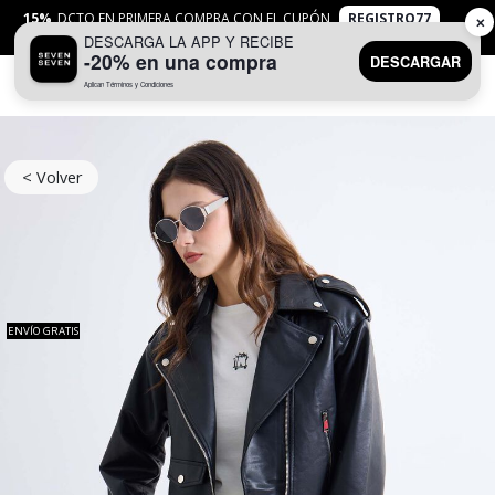
15%
DCTO EN PRIMERA COMPRA CON EL CUPÓN
REGISTRO77
✕
DESCARGA LA APP Y RECIBE
APLICAN
TYC
-20% en una compra
DESCARGAR
Aplican Términos y Condiciones
0
< Volver
ENVÍO GRATIS