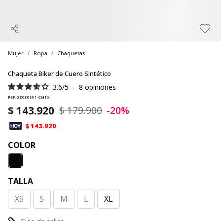
Mujer
Ropa
Chaquetas
Chaqueta Biker de Cuero Sintético
3.6
/
5
-
8
opiniones
REF. 28080991-CH16
$ 143.920
$ 179.900
-20%
$ 143.920
COLOR
TALLA
XS
S
M
L
XL