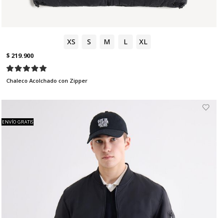
XS
S
M
L
XL
$ 219.900
Chaleco Acolchado con Zipper
ENVÍO GRATIS