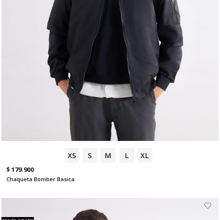
XS
S
M
L
XL
$ 179.900
Chaqueta Bomber Basica