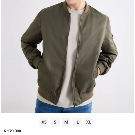
XS
S
M
L
XL
$ 179.900