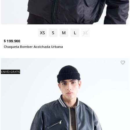
XS
S
M
L
XL
$ 199.900
Chaqueta Bomber Acolchada Urbana
ENVÍO GRATIS