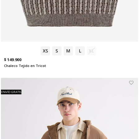
XS
S
M
L
XL
$ 149.900
Chaleco Tejido en Tricot
ENVÍO GRATIS