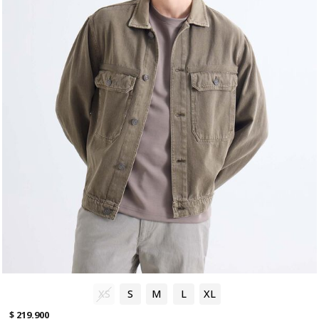
XS
S
M
L
XL
$ 219.900