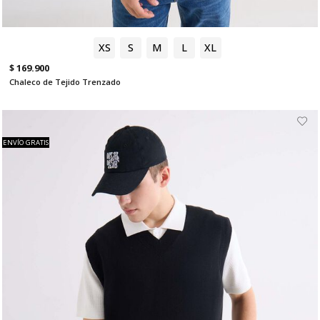
XS
S
M
L
XL
$ 169.900
Chaleco de Tejido Trenzado
ENVÍO GRATIS