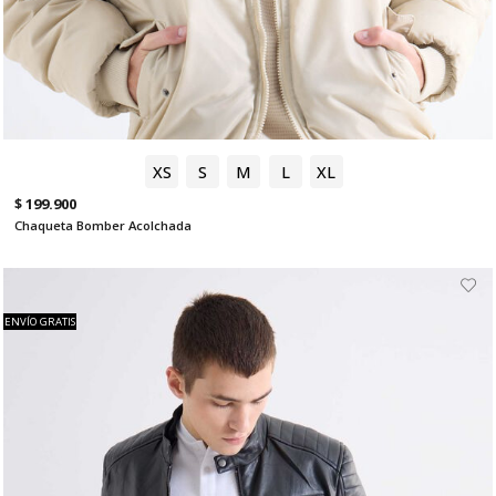
XS
S
M
L
XL
$ 199.900
Chaqueta Bomber Acolchada
ENVÍO GRATIS