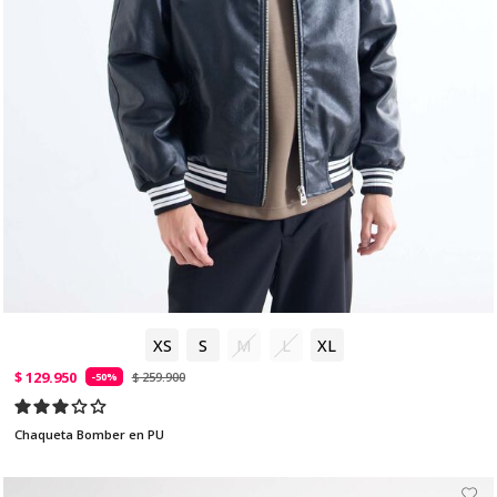
XS
S
M
L
XL
$ 129.950
$ 259.900
-50%
Chaqueta Bomber en PU