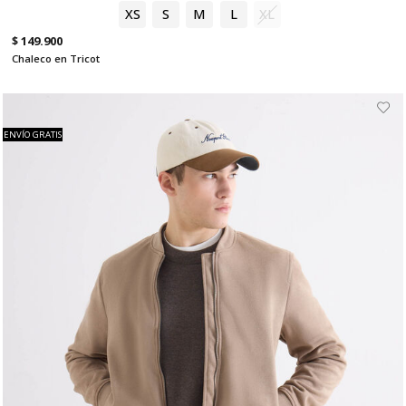
XS
S
M
L
XL
$ 149.900
Chaleco en Tricot
ENVÍO GRATIS