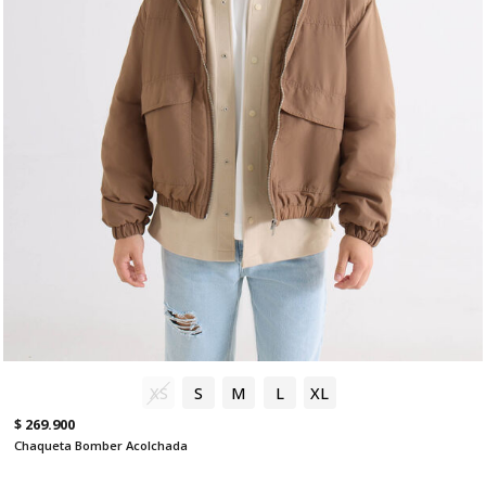
XS
S
M
L
XL
$ 269.900
Chaqueta Bomber Acolchada