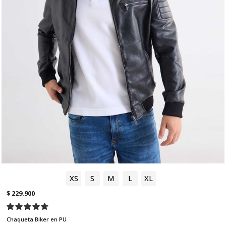
XS
S
M
L
XL
$ 229.900
Chaqueta Biker en PU