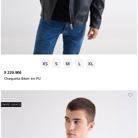
XS
S
M
L
XL
$ 229.900
Chaqueta Biker en PU
ENVÍO GRATIS