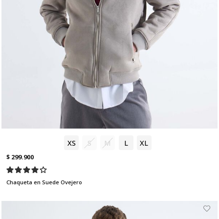
XS
S
M
L
XL
$ 299.900
Chaqueta en Suede Ovejero