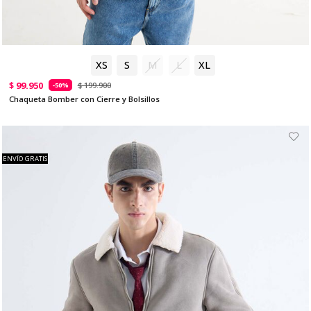
XS
S
M
L
XL
$ 99.950
$ 199.900
-50%
Chaqueta Bomber con Cierre y Bolsillos
ENVÍO GRATIS