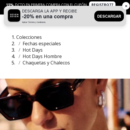
15%
DCTO EN PRIMERA COMPRA CON EL CUPÓN
REGISTRO77
✕
DESCARGA LA APP Y RECIBE
APLICAN
TYC
-20% en una compra
DESCARGAR
Aplican Términos y Condiciones
0
Colecciones
Fechas especiales
Hot Days
Hot Days Hombre
Chaquetas y Chalecos