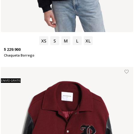
XS
S
M
L
XL
$ 229.900
Chaqueta Borrego
ENVÍO GRATIS