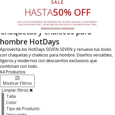
SALE
HASTA
50% OFF
APLICA EN CATEGORÍAS DE PRENDAS DE VESTIR, CALZADO Y ACCESORIOS.
EXCLUSIVO ONLINE | 10 DE AGOSTO HASTA EL 31 DE AGOSTO DEL 2026
*Aplican términos y condiciones
Chaquetas y chalecos para
hombre HotDays
Aprovecha los HotDays SEVEN SEVEN y renueva tus looks
con chaquetas y chalecos para hombre. Diseños versátiles,
ligeros y modernos con descuentos exclusivos que
combinan con todo.
64
Productos
Mostrar Filtros
Limpiar filtros
Talla
Color
Tipo de Producto
Descuento