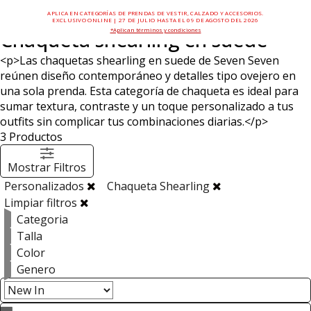
APLICA EN CATEGORÍAS DE PRENDAS DE VESTIR, CALZADO Y ACCESORIOS.
EXCLUSIVO ONLINE | 27 DE JULIO HASTA EL 09 DE AGOSTO DEL 2026
*Aplican términos y condiciones
Chaqueta shearling en suede
<p>Las chaquetas shearling en suede de Seven Seven
reúnen diseño contemporáneo y detalles tipo ovejero en
una sola prenda. Esta categoría de chaqueta es ideal para
sumar textura, contraste y un toque personalizado a tus
outfits sin complicar tus combinaciones diarias.</p>
3
Productos
Mostrar Filtros
Personalizados
Chaqueta Shearling
Limpiar filtros
Categoria
Talla
Color
Genero