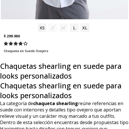
XS
S
M
L
XL
$ 299.900
Chaqueta en Suede Ovejero
Chaquetas shearling en suede para
looks personalizados
Chaquetas shearling en suede para
looks personalizados
La categoría de
chaqueta shearling
reúne referencias en
suede con interiores y detalles tipo ovejero que aportan
relieve visual y un carácter muy marcado a tus outfits.
Dentro de esta selección encuentras desde propuestas tipo
Harrington hasta diseños con toques ovejero que