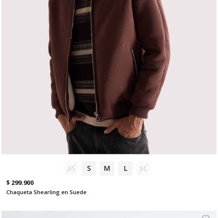
XS
S
M
L
XL
$ 299.900
Chaqueta Shearling en Suede