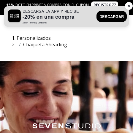
15%
DCTO EN PRIMERA COMPRA CON EL CUPÓN
REGISTRO77
✕
DESCARGA LA APP Y RECIBE
APLICAN
TYC
-20% en una compra
DESCARGAR
Aplican Términos y Condiciones
0
Personalizados
Chaqueta Shearling