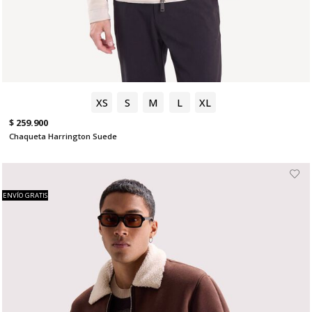
XS
S
M
L
XL
$ 259.900
Chaqueta Harrington Suede
ENVÍO GRATIS