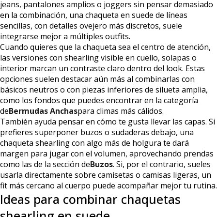
jeans, pantalones amplios o joggers sin pensar demasiado
en la combinación, una chaqueta en suede de líneas
sencillas, con detalles ovejero más discretos, suele
integrarse mejor a múltiples outfits.
Cuando quieres que la chaqueta sea el centro de atención,
las versiones con shearling visible en cuello, solapas o
interior marcan un contraste claro dentro del look. Estas
opciones suelen destacar aún más al combinarlas con
básicos neutros o con piezas inferiores de silueta amplia,
como los fondos que puedes encontrar en la categoría
de
Bermudas Anchas
para climas más cálidos.
También ayuda pensar en cómo te gusta llevar las capas. Si
prefieres superponer buzos o sudaderas debajo, una
chaqueta shearling con algo más de holgura te dará
margen para jugar con el volumen, aprovechando prendas
como las de la sección de
Buzos
. Si, por el contrario, sueles
usarla directamente sobre camisetas o camisas ligeras, un
fit más cercano al cuerpo puede acompañar mejor tu rutina.
Ideas para combinar chaquetas
shearling en suede