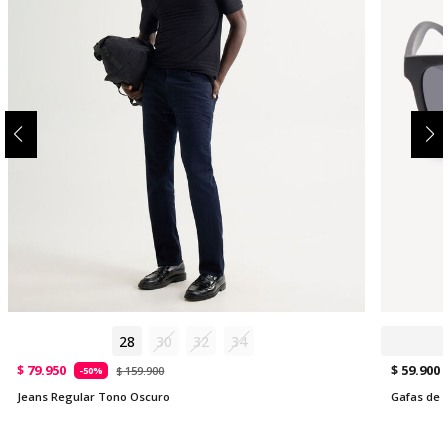
28
30
32
34
$ 79.950
$ 59.900
$ 159.900
-50%
Jeans Regular Tono Oscuro
Gafas de 