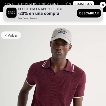
15%
DCTO EN PRIMERA COMPRA CON EL CUPÓN
REGISTRO77
✕
DESCARGA LA APP Y RECIBE
APLICAN
TYC
-20% en una compra
DESCARGAR
Aplican Términos y Condiciones
0
< Volver