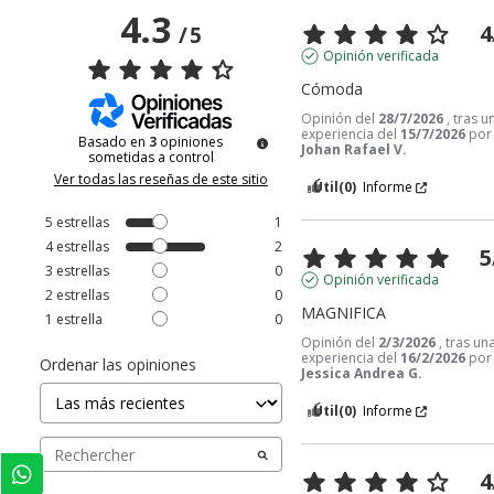
4.3
4
/
5
Opinión verificada
Cómoda
Opinión del
28/7/2026
, tras u
experiencia del
15/7/2026
por
Basado en
3
opiniones
Johan Rafael V.
sometidas a control
Ver todas las reseñas de este sitio
Útil
(0)
Informe
5
estrellas
1
4
estrellas
2
5
3
estrellas
0
Opinión verificada
2
estrellas
0
MAGNIFICA
1
estrella
0
Opinión del
2/3/2026
, tras un
experiencia del
16/2/2026
por
Ordenar las opiniones
Jessica Andrea G.
Útil
(0)
Informe
4