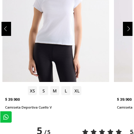
XS
S
M
L
XL
$ 39.900
$ 39.900
Camiseta Deportiva Cuello V
Camiseta 
5
5
/
5