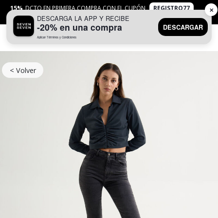
15%
DCTO EN PRIMERA COMPRA CON EL CUPÓN
REGISTRO77
✕
DESCARGA LA APP Y RECIBE
APLICAN
TYC
-20% en una compra
DESCARGAR
Aplican Términos y Condiciones
0
< Volver