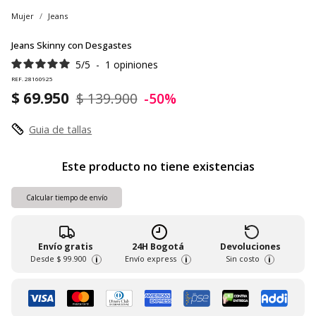
Mujer
Jeans
Jeans Skinny con Desgastes
5
/
5
-
1
opiniones
REF. 28160925
$ 69.950
$ 139.900
-50%
Guia de tallas
Este producto no tiene existencias
Calcular tiempo de envío
Envío gratis
24H Bogotá
Devoluciones
Desde
$ 99.900
Envío express
Sin costo
i
i
i