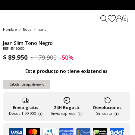
0
Hombre
Ropa
Jeans
Jean Slim Tono Negro
REF. 45160630
$ 89.950
$ 179.900
-50%
Este producto no tiene existencias
Calcular tiempo de envío
Envío gratis
24H Bogotá
Devoluciones
Desde
$ 99.900
Envío express
Sin costo
i
i
i