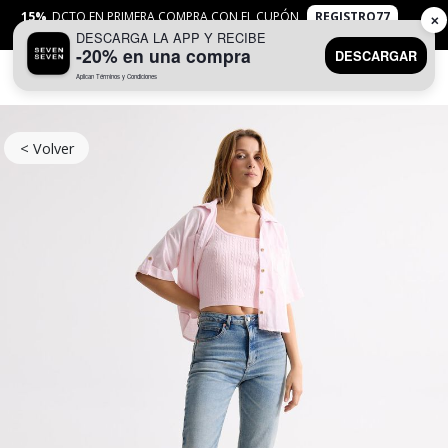
15%
DCTO EN PRIMERA COMPRA CON EL CUPÓN
REGISTRO77
✕
DESCARGA LA APP Y RECIBE
APLICAN
TYC
-20% en una compra
DESCARGAR
Aplican Términos y Condiciones
0
< Volver