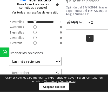
que se ve en persona.
Basado en
1
opiniones
Opinión del
24/1/2026
, tras u
sometidas a control
experiencia del
11/1/2026
por
Ver todas las reseñas de este sitio
Angie Viviana E.
5
estrellas
1
Útil
(0)
Informe
4
estrellas
0
3
estrellas
0
2
estrellas
0
1
1
estrella
0
Ordenar las opiniones
Usamos cookies para mejorar tu experiencia en Seven Seven. Consultar en
nuestros
Términos y Condiciones
.
Comprar ahora
Aceptar cookies