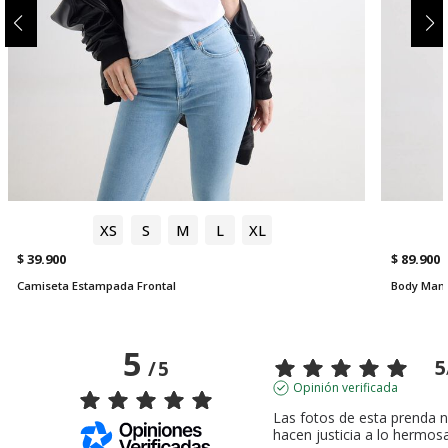
XS
S
M
L
XL
$ 39.900
$ 89.900
Camiseta Estampada Frontal
Body Mang
5
5
/
5
Opinión verificada
Las fotos de esta prenda no
hacen justicia a lo hermosa