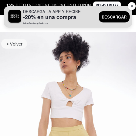
15%
DCTO EN PRIMERA COMPRA CON EL CUPÓN
REGISTRO77
✕
DESCARGA LA APP Y RECIBE
APLICAN
TYC
-20% en una compra
DESCARGAR
Aplican Términos y Condiciones
0
< Volver