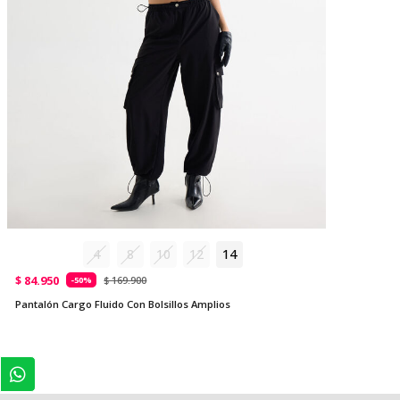
4
8
10
12
14
$ 84.950
$ 169.900
-50%
Pantalón Cargo Fluido Con Bolsillos Amplios