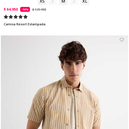
XS
S
M
L
XL
$ 64.950
$ 129.900
-50%
Camisa Resort Estampada