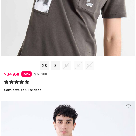
XS
S
M
L
XL
$ 34.950
$ 69.900
-50%
Camiseta con Parches