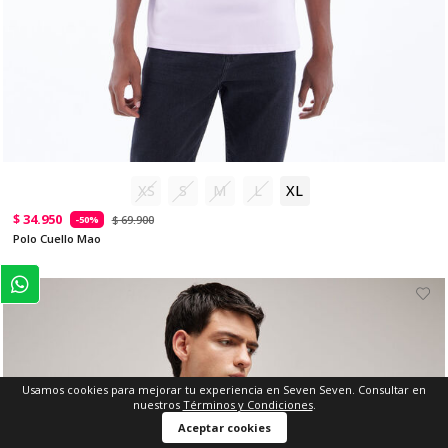
XS
S
M
L
XL
$ 34.950
$ 69.900
-50%
Polo Cuello Mao
Usamos cookies para mejorar tu experiencia en Seven Seven. Consultar en
nuestros
Términos y Condiciones
.
Aceptar cookies