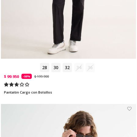
28
30
32
34
36
$ 99.950
$ 199.900
-50%
Pantalón Cargo con Bolsillos