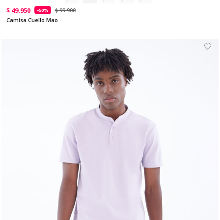
$ 49.950
$ 99.900
-50%
Camisa Cuello Mao