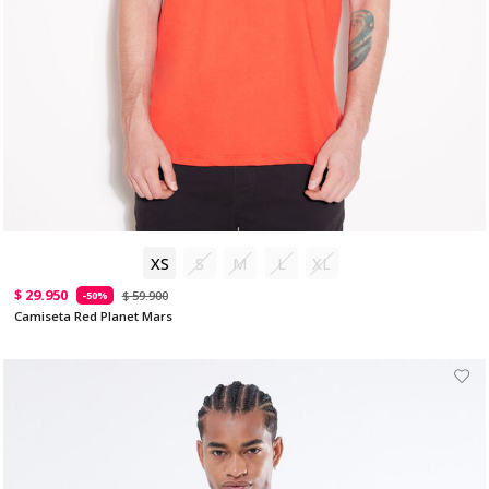
XS
S
M
L
XL
$ 29.950
$ 59.900
-50%
Camiseta Red Planet Mars