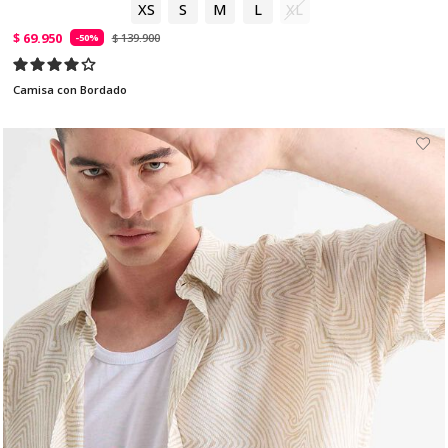
XS
S
M
L
XL
$ 69.950
$ 139.900
-50%
Camisa con Bordado