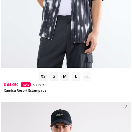
XS
S
M
L
XL
$ 64.950
$ 129.900
-50%
Camisa Resort Estampada