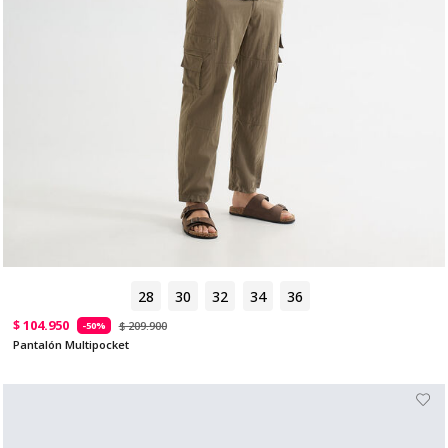
28
30
32
34
36
$ 104.950
$ 209.900
-50%
Pantalón Multipocket