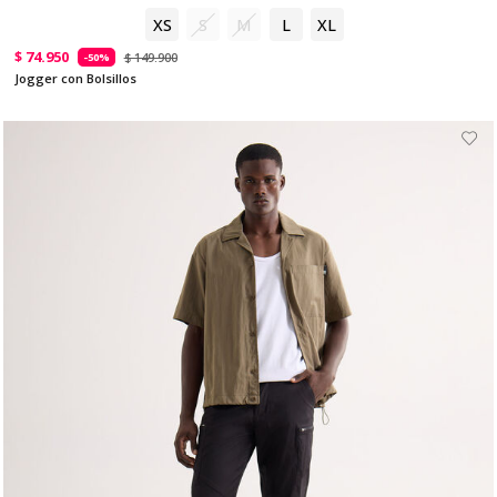
XS
S
M
L
XL
$ 74.950
$ 149.900
-50%
Jogger con Bolsillos