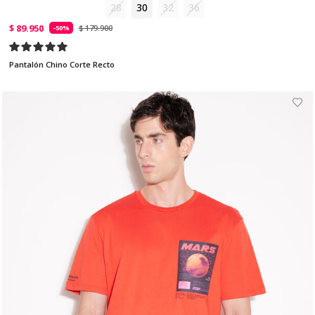
28
30
32
36
$ 89.950
$ 179.900
-50%
Pantalón Chino Corte Recto