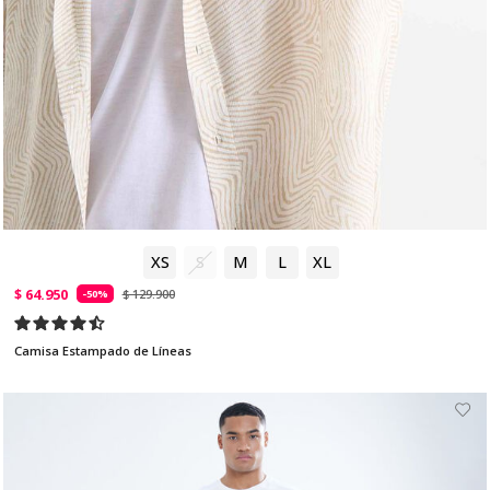
XS
S
M
L
XL
$ 64.950
$ 129.900
-50%
Camisa Estampado de Líneas