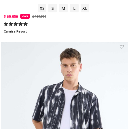
XS
S
M
L
XL
$ 69.950
$ 139.900
-50%
Camisa Resort