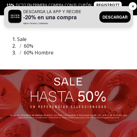
15%
DCTO EN PRIMERA COMPRA CON EL CUPÓN
REGISTRO77
✕
DESCARGA LA APP Y RECIBE
APLICAN
TYC
-20% en una compra
DESCARGAR
Aplican Términos y Condiciones
0
Sale
60%
60% Hombre