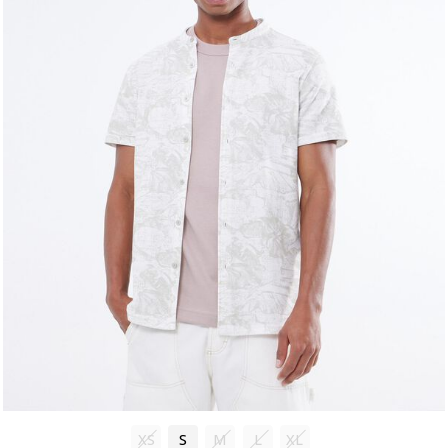
XS
S
M
L
XL