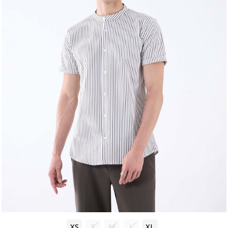
XS
S
M
L
XL