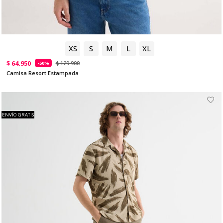
XS
S
M
L
XL
$ 64.950
$ 129.900
-50%
Camisa Resort Estampada
ENVÍO GRATIS