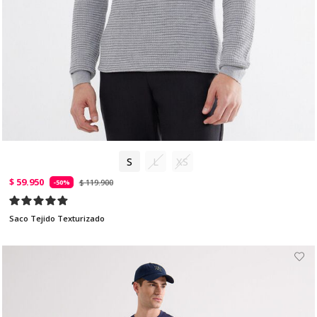
S
L
XS
$ 59.950
$ 119.900
-50%
Saco Tejido Texturizado