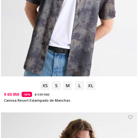
XS
S
M
L
XL
$ 69.950
$ 139.900
-50%
Camisa Resort Estampado de Manchas