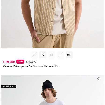
XS
S
M
L
XL
$ 49.950
$ 99.900
-50%
Camisa Estampada De Cuadros Relaxed Fit
ENVÍO GRATIS