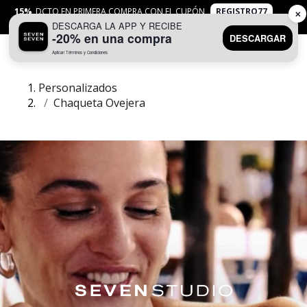
15%
DCTO EN PRIMERA COMPRA CON EL CUPÓN
REGISTRO77
✕
DESCARGA LA APP Y RECIBE
APLICAN
TYC
-20% en una compra
DESCARGAR
Aplican Términos y Condiciones
0
Personalizados
Chaqueta Ovejera