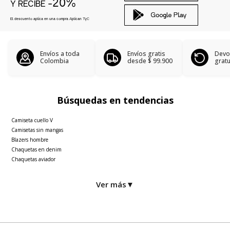
-20%
Y RECIBE
El descuento aplica en una compra Aplican
TyC
Envíos a toda
Envíos gratis
Devo
Colombia
desde
$ 99.900
gratu
Búsquedas en tendencias
Camiseta cuello V
Camisetas sin mangas
Blazers hombre
Chaquetas en denim
Chaquetas aviador
Ver más
▼