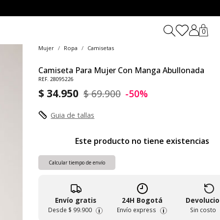
0
Mujer
Ropa
Camisetas
Camiseta Para Mujer Con Manga Abullonada
REF. 28095226
$ 34.950
$ 69.900
-50%
Guia de tallas
Este producto no tiene existencias
Calcular tiempo de envío
Envío gratis
24H Bogotá
Devoluci
Desde
$ 99.900
Envío express
Sin costo
i
i