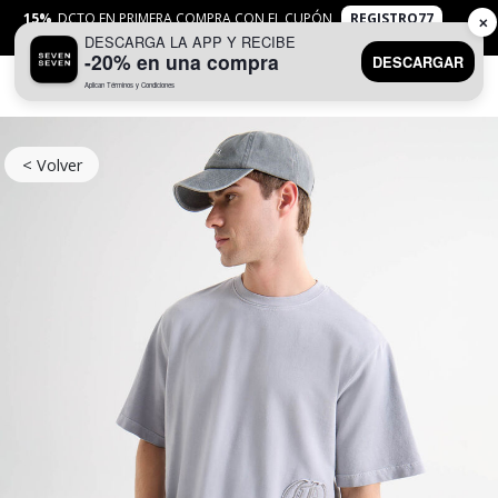
15%
DCTO EN PRIMERA COMPRA CON EL CUPÓN
REGISTRO77
✕
DESCARGA LA APP Y RECIBE
APLICAN
TYC
-20% en una compra
DESCARGAR
Aplican Términos y Condiciones
0
< Volver