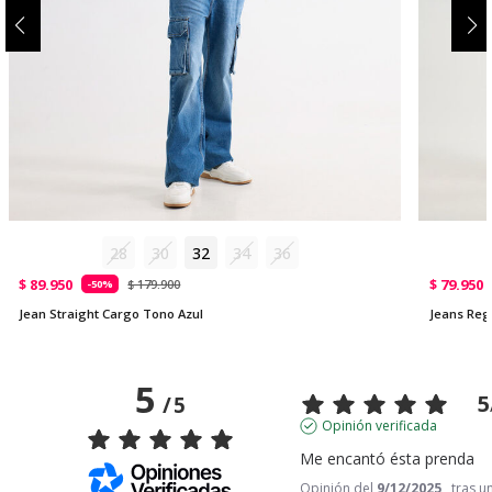
28
30
32
34
36
$ 89.950
$ 79.950
$ 179.900
-50%
Jean Straight Cargo Tono Azul
Jeans Reg
5
5
/
5
Opinión verificada
Me encantó ésta prenda
Opinión del
9/12/2025
, tras u