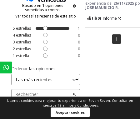
experiencia del
26/11/2025
po
Basado en
1
opiniones
JOSE MAURICIO R.
sometidas a control
Ver todas las reseñas de este sitio
Útil
(0)
Informe
5
estrellas
1
4
estrellas
0
1
3
estrellas
0
2
estrellas
0
1
estrella
0
Ordenar las opiniones
Usamos cookies para mejorar tu experiencia en Seven Seven. Consultar en
nuestros
Términos y Condiciones
.
Comprar ahora
Aceptar cookies