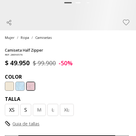
Mujer
Ropa
Camisetas
Camiseta Half Zipper
REF. 28096576
$ 49.950
$ 99.900
-50%
COLOR
TALLA
XS
S
M
L
XL
Guia de tallas