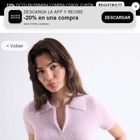
15%
DCTO EN PRIMERA COMPRA CON EL CUPÓN
REGISTRO77
✕
DESCARGA LA APP Y RECIBE
APLICAN
TYC
-20% en una compra
DESCARGAR
Aplican Términos y Condiciones
0
< Volver