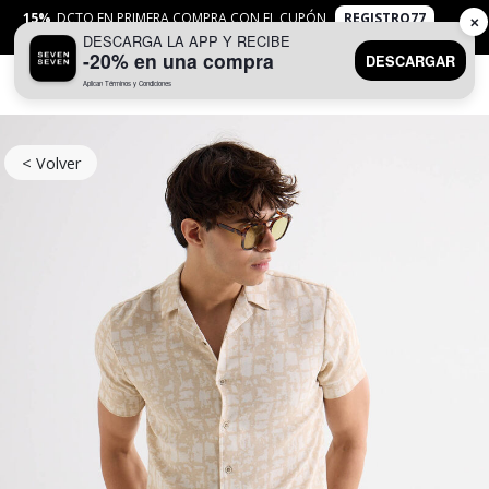
15%
DCTO EN PRIMERA COMPRA CON EL CUPÓN
REGISTRO77
✕
DESCARGA LA APP Y RECIBE
APLICAN
TYC
-20% en una compra
DESCARGAR
Aplican Términos y Condiciones
0
< Volver