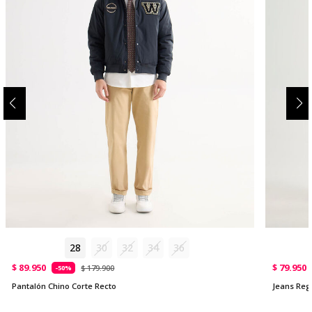
28
30
32
34
36
$ 89.950
$ 79.950
$ 179.900
-50%
Pantalón Chino Corte Recto
Jeans Reg