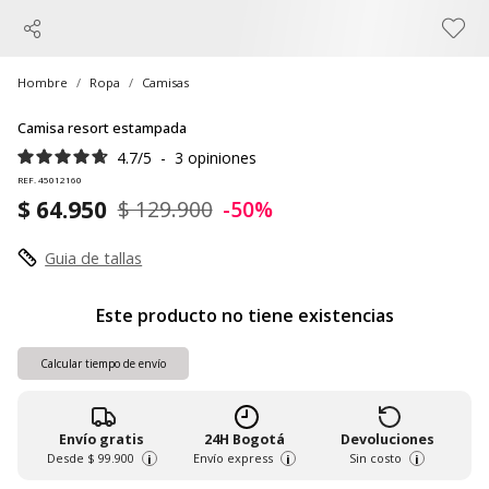
Hombre
Ropa
Camisas
Camisa resort estampada
4.7
/
5
-
3
opiniones
REF. 45012160
$ 64.950
$ 129.900
-50%
Guia de tallas
Este producto no tiene existencias
Calcular tiempo de envío
Envío gratis
24H Bogotá
Devoluciones
Desde
$ 99.900
Envío express
Sin costo
i
i
i