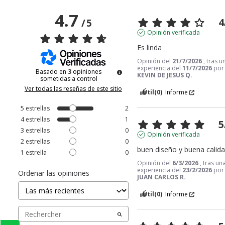
4.7
4
/
5
Opinión verificada
Es linda
Opinión del
21/7/2026
, tras u
experiencia del
11/7/2026
por
Basado en
3
opiniones
KEVIN DE JESUS Q.
sometidas a control
Ver todas las reseñas de este sitio
Útil
(0)
Informe
5
estrellas
2
4
estrellas
1
5
3
estrellas
0
Opinión verificada
2
estrellas
0
buen diseño y buena calid
1
estrella
0
Opinión del
6/3/2026
, tras un
experiencia del
23/2/2026
por
Ordenar las opiniones
JUAN CARLOS R.
Útil
(0)
Informe