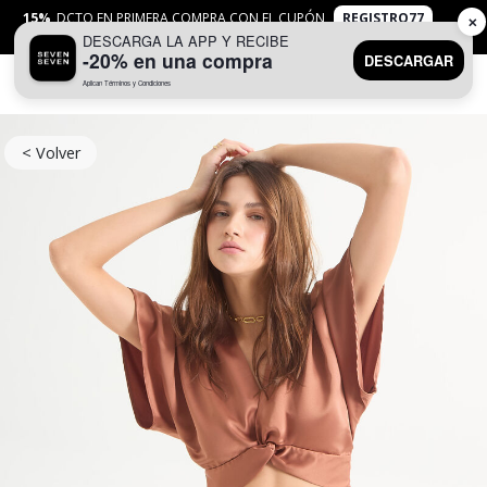
15%
DCTO EN PRIMERA COMPRA CON EL CUPÓN
REGISTRO77
✕
DESCARGA LA APP Y RECIBE
APLICAN
TYC
-20% en una compra
DESCARGAR
Aplican Términos y Condiciones
0
< Volver