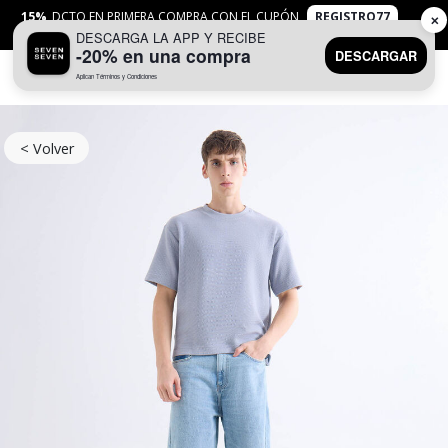
15%
DCTO EN PRIMERA COMPRA CON EL CUPÓN
REGISTRO77
✕
DESCARGA LA APP Y RECIBE
APLICAN
TYC
-20% en una compra
DESCARGAR
Aplican Términos y Condiciones
0
< Volver