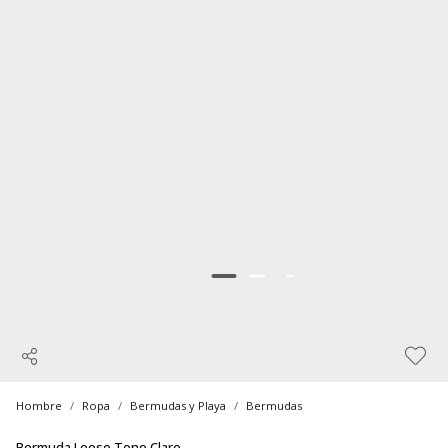
Hombre
Ropa
Bermudas y Playa
Bermudas
Bermuda Loose Tono Claro