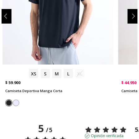
XS
S
M
L
XL
$ 59.900
$ 44.950
Camiseta Deportiva Manga Corta
Camiseta 
5
5
/
5
Opinión verificada