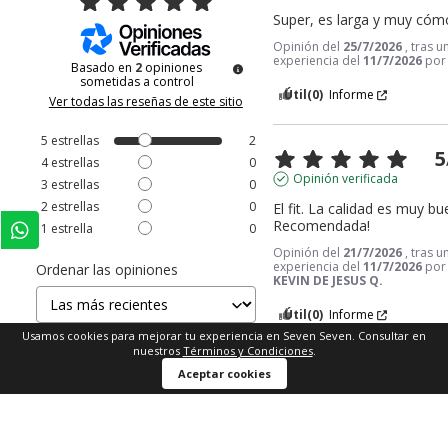
Super, es larga y muy có
Opinión del
25/7/2026
, tras u
experiencia del
11/7/2026
po
Basado en
2
opiniones
sometidas a control
Útil
(0)
Informe
Ver todas las reseñas de este sitio
5
estrellas
2
5
4
estrellas
0
Opinión verificada
3
estrellas
0
2
estrellas
0
El fit. La calidad es muy bue
Recomendada!
1
estrella
0
Opinión del
21/7/2026
, tras u
experiencia del
11/7/2026
por
Ordenar las opiniones
KEVIN DE JESUS Q.
Útil
(0)
Informe
Usamos cookies para mejorar tu experiencia en Seven Seven. Consultar en
nuestros
Términos y Condiciones
.
Comprar ahora
Aceptar cookies
1