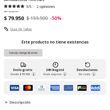
5
/
5
-
2
opiniones
REF. 45100765
$ 79.950
$ 159.900
-50%
Guia de tallas
Este producto no tiene existencias
Calcular tiempo de envío
Envío gratis
24H Bogotá
Devoluciones
Desde
$ 99.900
Envío express
Sin costo
i
i
i
Descripción