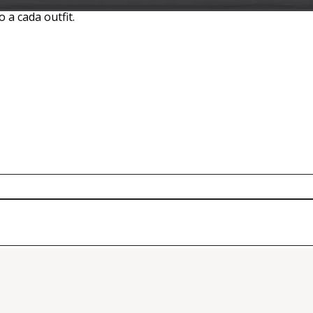
 diseños modernos, minimalistas y versátiles que se adaptan 
 a cada outfit.