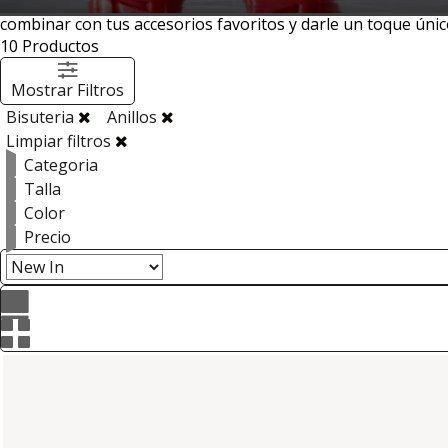
Explora nuestra colección de anillos para mujer y encuentra
combinar con tus accesorios favoritos y darle un toque único
10
Productos
Mostrar Filtros
Bisuteria
Anillos
Limpiar filtros
Categoria
Talla
Color
Precio