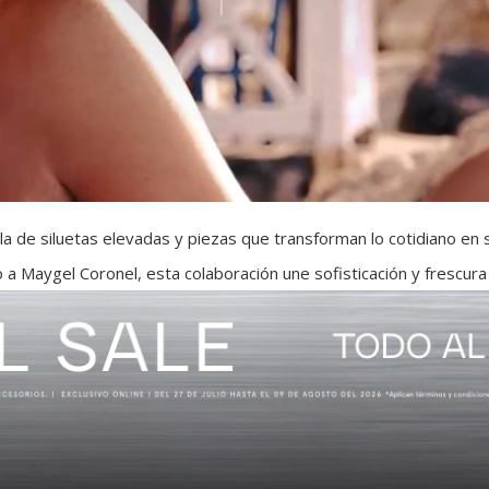
a de siluetas elevadas y piezas que transforman lo cotidiano en
 a Maygel Coronel, esta colaboración une sofisticación y frescura
ernos