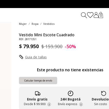
0
Mujer
Ropa
Vestidos
Vestido Mini Escote Cuadrado
REF. 28171351
$ 79.950
$ 159.900
-50%
Guia de tallas
Este producto no tiene existencias
Calcular tiempo de envío
Envío gratis
24H Bogotá
Devoluci
Desde
$ 99.900
Envío express
Sin costo
i
i