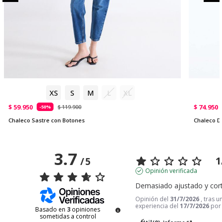
XS
S
M
L
XL
$ 59.950
$ 74.950
$ 119.900
-50%
Chaleco Sastre con Botones
Chaleco Do
3.7
1
/
5
Opinión verificada
Demasiado ajustado y cor
Opinión del
31/7/2026
, tras u
experiencia del
17/7/2026
po
Basado en
3
opiniones
sometidas a control