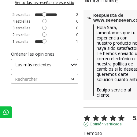
Útil
(0)
Informe
Ver todas las reseñas de este sitio
5
estrellas
2
Respuesta de
www.sevenseven.
4
estrellas
0
Hola Sara, 
3
estrellas
0
lamentamos que tu 
2
estrellas
0
experiencia con 
1
estrella
1
nuestro producto no
haya sido satisfactori
Te hemos enviado u
Ordenar las opiniones
correo electrónico c
nuestra política de 
cambios si lo deseas
queremos darte 
solución cuanto ante
Equipo servicio al 
cliente.
5
Opinión verificada
Hermoso