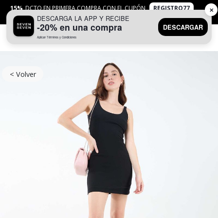
15%
DCTO EN PRIMERA COMPRA CON EL CUPÓN
REGISTRO77
✕
DESCARGA LA APP Y RECIBE
APLICAN
TYC
-20% en una compra
DESCARGAR
Aplican Términos y Condiciones
0
< Volver