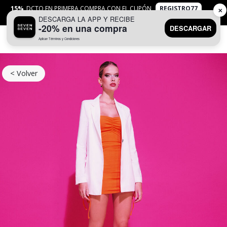
15%
DCTO EN PRIMERA COMPRA CON EL CUPÓN
REGISTRO77
✕
DESCARGA LA APP Y RECIBE
APLICAN
TYC
-20% en una compra
DESCARGAR
Aplican Términos y Condiciones
0
< Volver