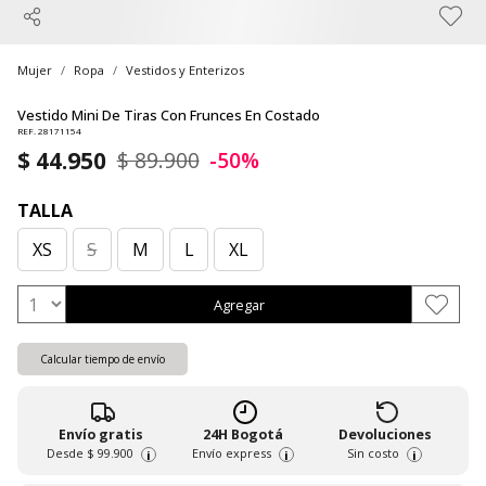
Mujer
Ropa
Vestidos y Enterizos
Vestido Mini De Tiras Con Frunces En Costado
REF. 28171154
$ 44.950
$ 89.900
-50%
TALLA
XS
S
M
L
XL
Agregar
Calcular tiempo de envío
Envío gratis
24H Bogotá
Devoluciones
Desde
$ 99.900
Envío express
Sin costo
i
i
i