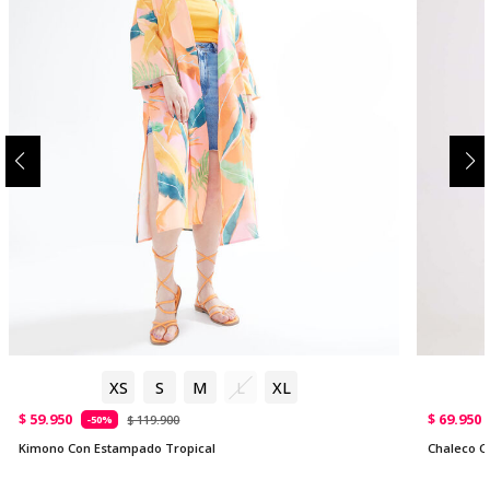
XS
S
M
L
XL
$ 59.950
$ 69.950
$ 119.900
-50%
Kimono Con Estampado Tropical
Chaleco C