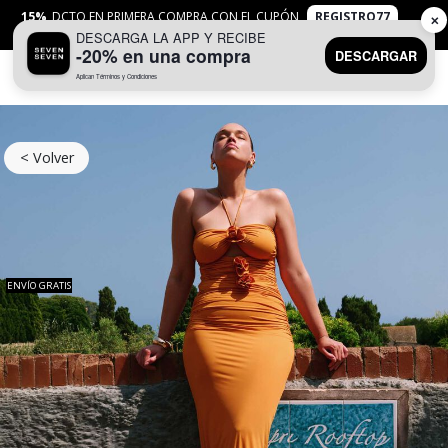
15%
DCTO EN PRIMERA COMPRA CON EL CUPÓN
REGISTRO77
✕
DESCARGA LA APP Y RECIBE
APLICAN
TYC
-20% en una compra
DESCARGAR
Aplican Términos y Condiciones
0
< Volver
ENVÍO GRATIS