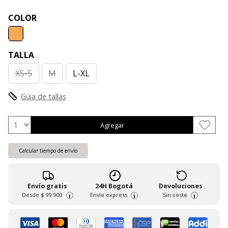
COLOR
TALLA
XS-S
M
L-XL
Guia de tallas
Agregar
Calcular tiempo de envío
Envío gratis
24H Bogotá
Devoluciones
Desde
$ 99.900
Envío express
Sin costo
i
i
i