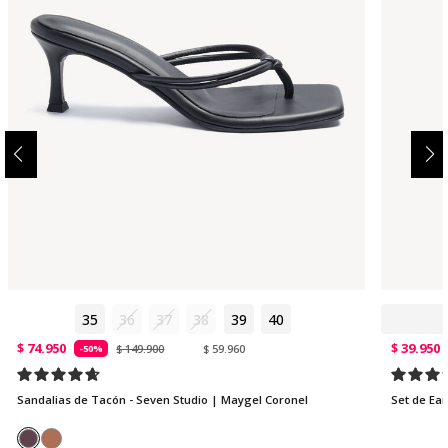
35
36
37
38
39
40
$ 74.950
$ 39.950
$ 149.900
$ 59.960
-50%
Sandalias de Tacón - Seven Studio | Maygel Coronel
Set de Ear