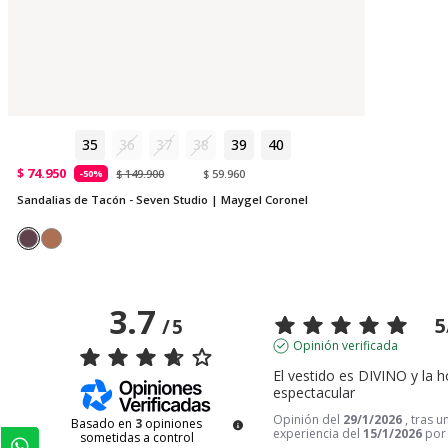
35
36
37
38
39
40
$ 74.950
$ 149.900
$ 59.960
-50%
Sandalias de Tacón - Seven Studio | Maygel Coronel
3.7
5
/
5
Opinión verificada
El vestido es DIVINO y la h
espectacular
Opinión del
29/1/2026
, tras u
Basado en
3
opiniones
experiencia del
15/1/2026
po
sometidas a control