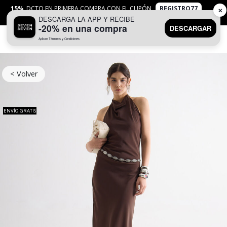
15%
DCTO EN PRIMERA COMPRA CON EL CUPÓN
REGISTRO77
✕
DESCARGA LA APP Y RECIBE
APLICAN
TYC
-20% en una compra
DESCARGAR
Aplican Términos y Condiciones
0
< Volver
ENVÍO GRATIS