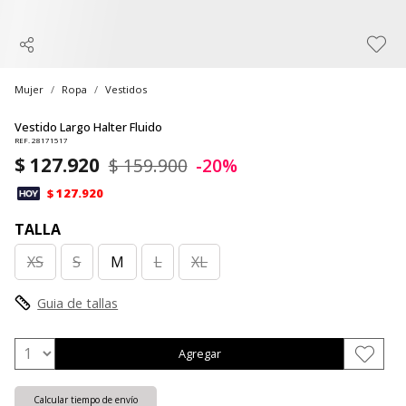
Mujer
Ropa
Vestidos
Vestido Largo Halter Fluido
REF. 28171517
$ 127.920
$ 159.900
-20%
$ 127.920
TALLA
XS
S
M
L
XL
Guia de tallas
Agregar
Calcular tiempo de envío