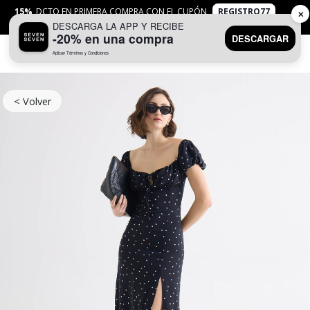
15%
DCTO EN PRIMERA COMPRA CON EL CUPÓN
REGISTRO77
✕
DESCARGA LA APP Y RECIBE
APLICAN
TYC
-20% en una compra
DESCARGAR
Aplican Términos y Condiciones
0
< Volver