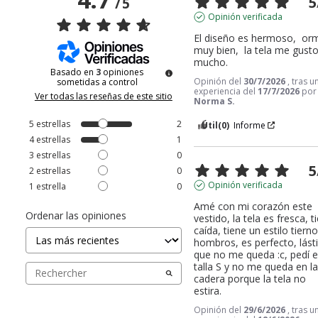
5
/
5
Opinión verificada
El diseño es hermoso,  orm
muy bien,  la tela me gusto
mucho.
Basado en
3
opiniones
Opinión del
30/7/2026
, tras u
sometidas a control
experiencia del
17/7/2026
por
Ver todas las reseñas de este sitio
Norma S.
5
estrellas
2
Útil
(0)
Informe
4
estrellas
1
3
estrellas
0
5
2
estrellas
0
Opinión verificada
1
estrella
0
Amé con mi corazón este 
Ordenar las opiniones
vestido, la tela es fresca, ti
caída, tiene un estilo tierno
hombros, es perfecto, lást
que no me queda :c, pedí el
talla S y no me queda en la
cadera porque la tela no 
estira.
Opinión del
29/6/2026
, tras u