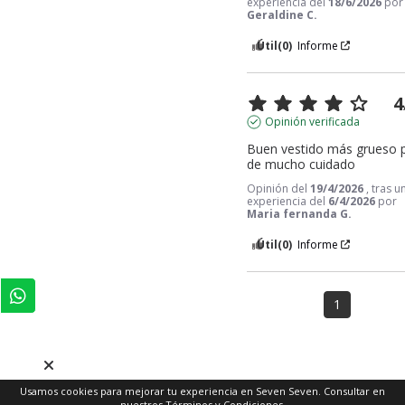
experiencia del
18/6/2026
por
Geraldine C.
Útil
(0)
Informe
4
Opinión verificada
Buen vestido más grueso p
de mucho cuidado
Opinión del
19/4/2026
, tras u
experiencia del
6/4/2026
por
Maria fernanda G.
Útil
(0)
Informe
1
Usamos cookies para mejorar tu experiencia en Seven Seven. Consultar en
nuestros
Términos y Condiciones
.