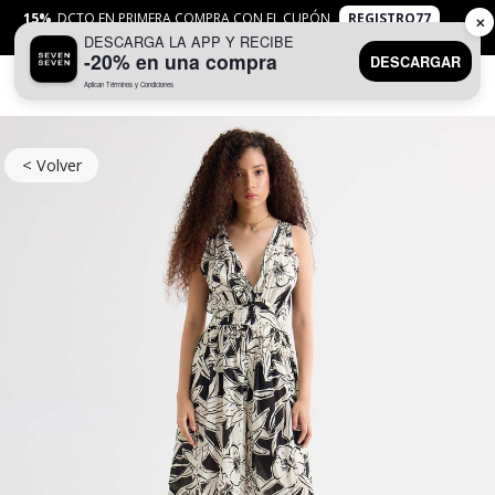
15%
DCTO EN PRIMERA COMPRA CON EL CUPÓN
REGISTRO77
✕
DESCARGA LA APP Y RECIBE
APLICAN
TYC
-20% en una compra
DESCARGAR
Aplican Términos y Condiciones
0
< Volver