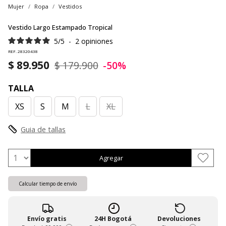
Mujer
Ropa
Vestidos
Vestido Largo Estampado Tropical
5
/
5
-
2
opiniones
REF. 28320438
$ 89.950
$ 179.900
-50%
TALLA
XS
S
M
L
XL
Guia de tallas
Agregar
Calcular tiempo de envío
Envío gratis
24H Bogotá
Devoluciones