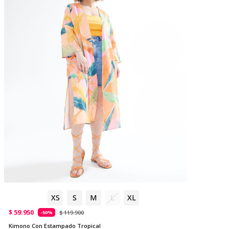
XS
S
M
L
XL
$ 59.950
$ 119.900
-50%
Kimono Con Estampado Tropical