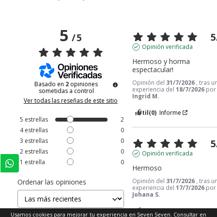
5
5
/
5
Opinión verificada
Hermoso y horma 
espectacular!
Opinión del
31/7/2026
, tras u
Basado en
2
opiniones
experiencia del
18/7/2026
por
sometidas a control
Ingrid M.
Ver todas las reseñas de este sitio
Útil
(0)
Informe
5
estrellas
2
4
estrellas
0
3
estrellas
0
5
2
estrellas
0
Opinión verificada
1
estrella
0
Hermoso
Opinión del
31/7/2026
, tras u
Ordenar las opiniones
experiencia del
17/7/2026
por
Johana S.
Útil
(0)
Informe
Usamos cookies para mejorar tu experiencia en Seven Seven. Consultar en