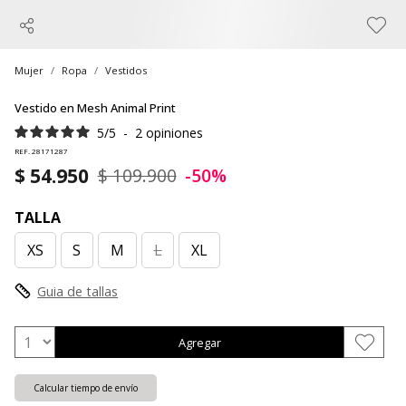
Mujer
Ropa
Vestidos
Vestido en Mesh Animal Print
5
/
5
-
2
opiniones
REF. 28171287
$ 54.950
$ 109.900
-50%
TALLA
XS
S
M
L
XL
Guia de tallas
Agregar
Calcular tiempo de envío