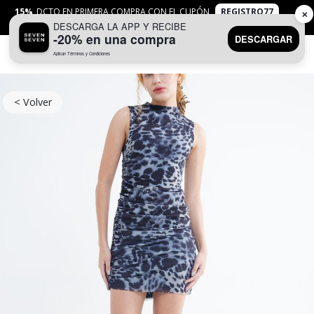
15%
DCTO EN PRIMERA COMPRA CON EL CUPÓN
REGISTRO77
✕
DESCARGA LA APP Y RECIBE
APLICAN
TYC
-20% en una compra
DESCARGAR
Aplican Términos y Condiciones
0
< Volver