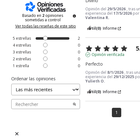
Divino
Opinión del
29/5/2026
, tras u
experiencia del
17/5/2026
por
Basado en
2
opiniones
Valentina R.
sometidas a control
Ver todas las reseñas de este sitio
Útil
(0)
Informe
5
estrellas
2
4
estrellas
0
5
3
estrellas
0
Opinión verificada
2
estrellas
0
Perfecto
1
estrella
0
Opinión del
8/1/2026
, tras un
experiencia del
29/12/2025
po
Ordenar las opiniones
Yulieth O.
Útil
(0)
Informe
1