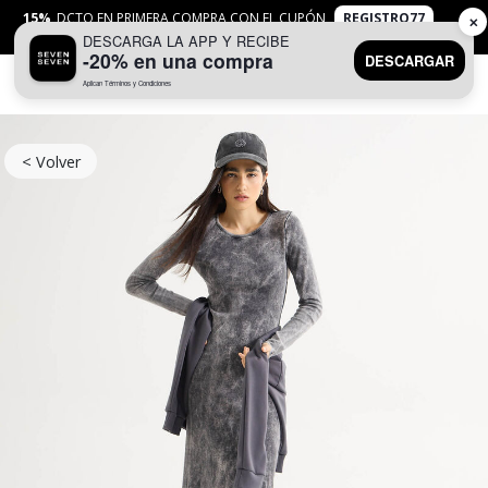
15%
DCTO EN PRIMERA COMPRA CON EL CUPÓN
REGISTRO77
✕
DESCARGA LA APP Y RECIBE
APLICAN
TYC
-20% en una compra
DESCARGAR
Aplican Términos y Condiciones
0
< Volver