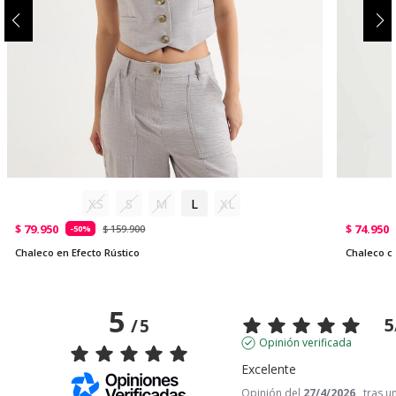
XS
S
M
L
XL
$ 79.950
$ 74.950
$ 159.900
-50%
Chaleco en Efecto Rústico
Chaleco c
5
5
/
5
Opinión verificada
Excelente
Opinión del
27/4/2026
, tras u