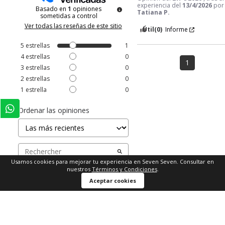
experiencia del
13/4/2026
por
Basado en
1
opiniones
Tatiana P.
sometidas a control
Ver todas las reseñas de este sitio
Útil
(0)
Informe
5
estrellas
1
4
estrellas
0
1
3
estrellas
0
2
estrellas
0
1
estrella
0
Ordenar las opiniones
Usamos cookies para mejorar tu experiencia en Seven Seven. Consultar en
nuestros
Términos y Condiciones
.
Aceptar cookies