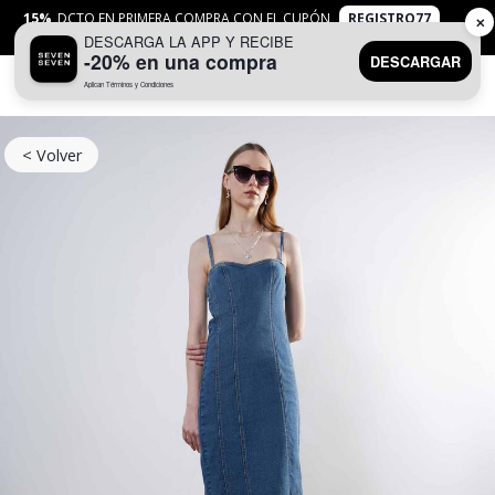
15%
DCTO EN PRIMERA COMPRA CON EL CUPÓN
REGISTRO77
✕
DESCARGA LA APP Y RECIBE
APLICAN
TYC
-20% en una compra
DESCARGAR
Aplican Términos y Condiciones
0
< Volver