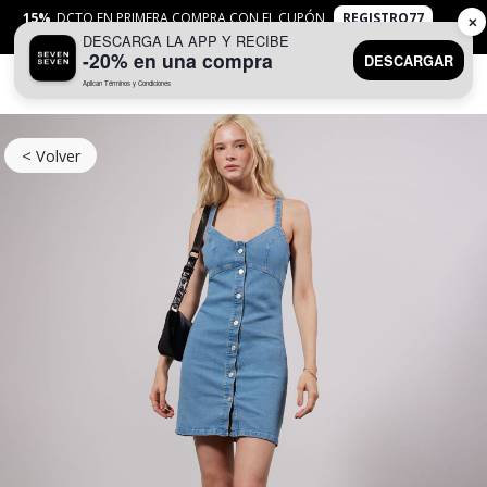
15%
DCTO EN PRIMERA COMPRA CON EL CUPÓN
REGISTRO77
✕
DESCARGA LA APP Y RECIBE
APLICAN
TYC
-20% en una compra
DESCARGAR
Aplican Términos y Condiciones
0
< Volver