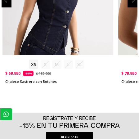
XS
S
M
L
XL
$ 69.950
$ 79.950
$ 139.900
-50%
Chaleco Sastrero con Botones
Chaleco en
REGÍSTRATE Y RECIBE
-15% EN TU PRIMERA COMPRA
REGÍSTRATE