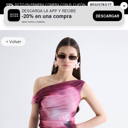
15%
DCTO EN PRIMERA COMPRA CON EL CUPÓN
REGISTRO77
✕
DESCARGA LA APP Y RECIBE
APLICAN
TYC
-20% en una compra
DESCARGAR
Aplican Términos y Condiciones
0
< Volver