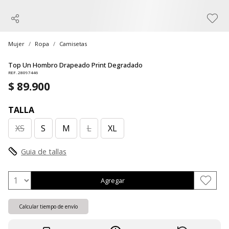
Mujer
Ropa
Camisetas
Top Un Hombro Drapeado Print Degradado
REF. 28097446
$ 89.900
TALLA
XS
S
M
L
XL
Guia de tallas
Agregar
Calcular tiempo de envío