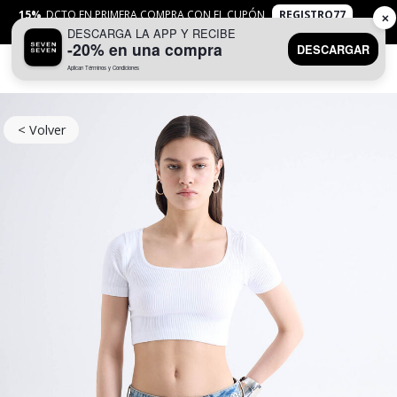
15%
DCTO EN PRIMERA COMPRA CON EL CUPÓN
REGISTRO77
✕
DESCARGA LA APP Y RECIBE
APLICAN
TYC
-20% en una compra
DESCARGAR
Aplican Términos y Condiciones
0
< Volver