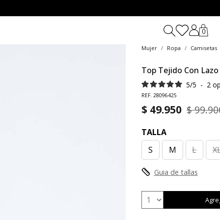
0
Mujer
Ropa
Camisetas
Top Tejido Con Lazo
5
/
5
-
2
op
REF. 28096425
$ 49.950
$ 99.90
TALLA
S
M
L
X
Guia de tallas
Agre